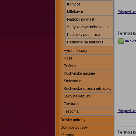
Konvice
Príspevkov 
Mliekovar
Nádoby na masť
Sady kuchynského riadu
Termoska
Podložky pod hrnce
Redukcie na indukciu
Výrobník sódy
Nože
Pečenie
Kuchynské náčinie
Stolovanie
Kuchynské stroje a mlynčeky
Sudy na kapustu
Zaváranie
Príspevkov 
Tescoma
Detské potreby
Domáce potreby
Termoska
Záhrada