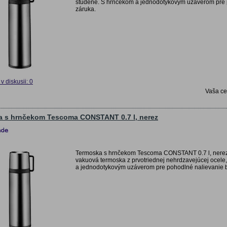
studené. S hrnčekom a jednodotykovým uzáverom pre po
záruka.
v diskusii: 0
Vaša c
 s hrnčekom Tescoma CONSTANT 0.7 l, nerez
Termoska s hrnčekom Tescoma CONSTANT 0.7 l, nerez 
vakuová termoska z prvotriednej nehrdzavejúcej ocele
a jednodotykovým uzáverom pre pohodlné nalievanie bez