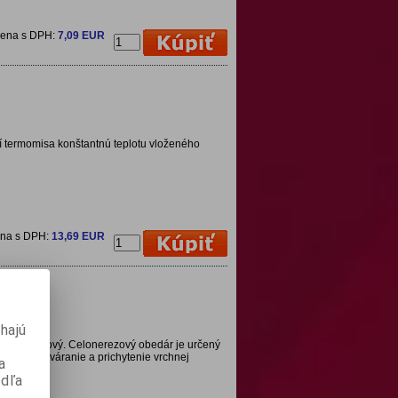
cena s DPH:
7,09 EUR
í termomisa konštantnú teplotu vloženého
ena s DPH:
13,69 EUR
hajú
, 4poschodový. Celonerezový obedár je určený
 pevné uzatváranie a prichytenie vrchnej
a
odľa