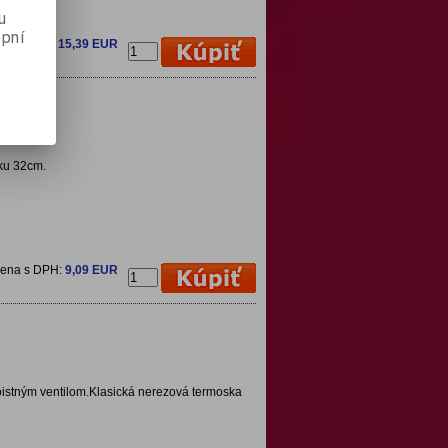
u
pní
ena s DPH:
15,39 EUR
šku 32cm.
cena s DPH:
9,09 EUR
oistným ventilom.Klasická nerezová termoska