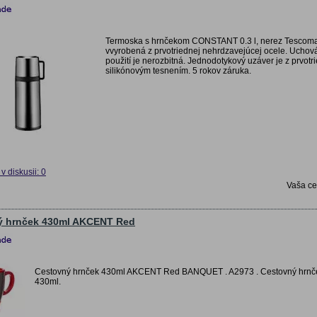
Termoska s hrnčekom CONSTANT 0.3 l, nerez Tescom
vvyrobená z prvotriednej nehrdzavejúcej ocele. Ucho
použití je nerozbitná. Jednodotykový uzáver je z prvot
silikónovým tesnením. 5 rokov záruka.
v diskusii: 0
Vaša c
ý hrnček 430ml AKCENT Red
Cestovný hrnček 430ml AKCENT Red BANQUET . A2973 . Cestovný hrnč
430ml.