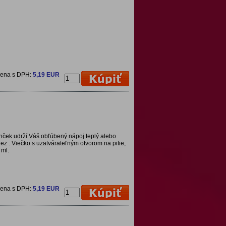
cena s DPH:
5,19 EUR
ček udrží Váš obľúbený nápoj teplý alebo
ez . Viečko s uzatvárateľným otvorom na pitie,
 ml.
cena s DPH:
5,19 EUR