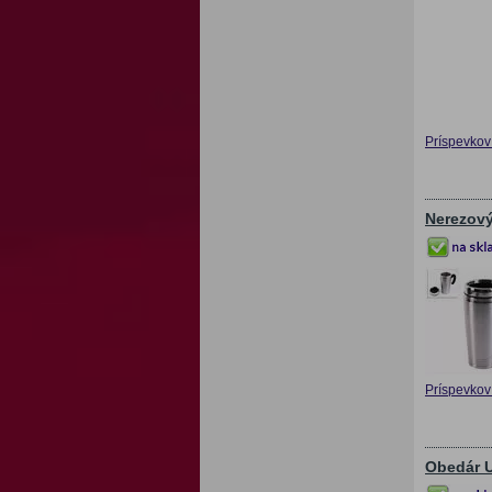
Príspevkov 
Nerezový
Príspevkov 
Obedár U