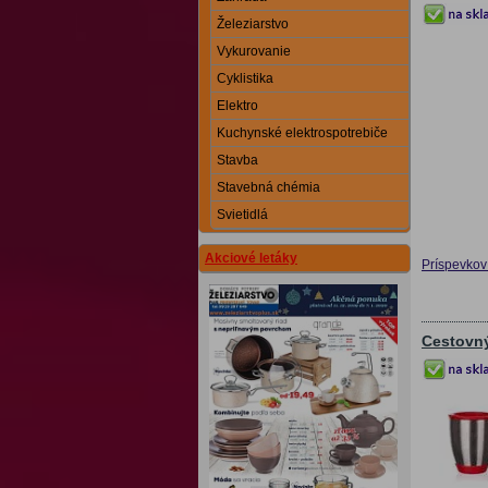
Železiarstvo
Vykurovanie
Cyklistika
Elektro
Kuchynské elektrospotrebiče
Stavba
Stavebná chémia
Svietidlá
Akciové letáky
Príspevkov 
Cestovn