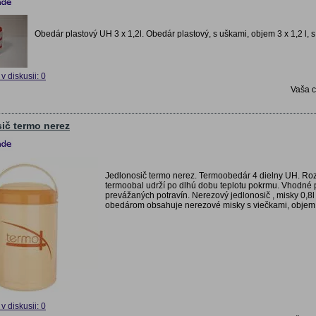
Obedár plastový UH 3 x 1,2l. Obedár plastový, s uškami, objem 3 x 1,2 l,
v diskusii: 0
Vaša 
ič termo nerez
Jedlonosič termo nerez. Termoobedár 4 dielny UH. Roz
termoobal udrží po dlhú dobu teplotu pokrmu. Vhodné
prevážaných potravín. Nerezový jedlonosič , misky 0,
obedárom obsahuje nerezové misky s viečkami, objem k
v diskusii: 0