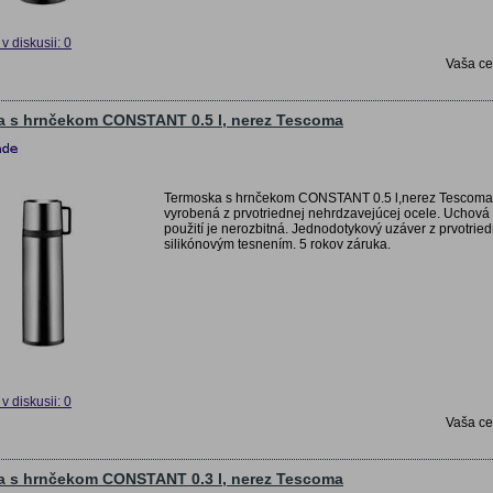
v diskusii: 0
Vaša c
 s hrnčekom CONSTANT 0.5 l, nerez Tescoma
Termoska s hrnčekom CONSTANT 0.5 l,nerez Tescom
vyrobená z prvotriednej nehrdzavejúcej ocele. Uchová
použití je nerozbitná. Jednodotykový uzáver z prvotri
silikónovým tesnením. 5 rokov záruka.
v diskusii: 0
Vaša c
 s hrnčekom CONSTANT 0.3 l, nerez Tescoma