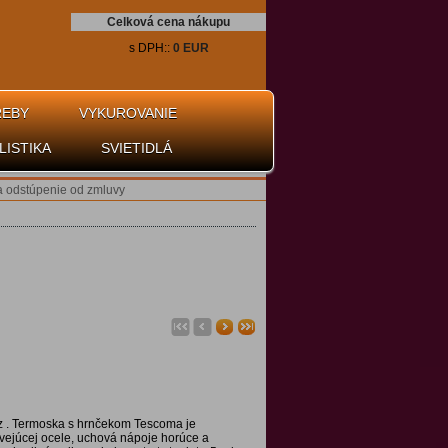
Celková cena nákupu
s DPH::
0 EUR
REBY
VYKUROVANIE
LISTIKA
SVIETIDLÁ
a odstúpenie od zmluvy
 . Termoska s hrnčekom Tescoma je
vejúcej ocele, uchová nápoje horúce a