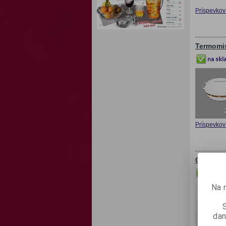
Príspevkov 
Termomis
Príspevkov 
Obedár n
Na 
dan