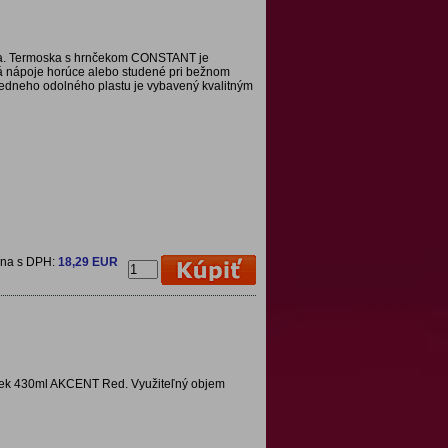
a. Termoska s hrnčekom CONSTANT je
vá nápoje horúce alebo studené pri bežnom
riedneho odolného plastu je vybavený kvalitným
ena s DPH:
18,29 EUR
ek 430ml AKCENT Red. Využiteľný objem