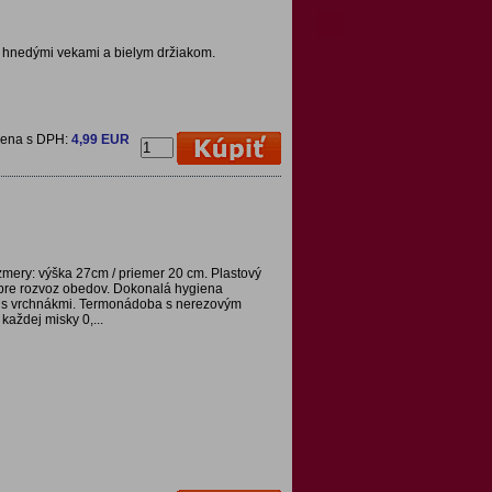
 s hnedými vekami a bielym držiakom.
cena s DPH:
4,99 EUR
mery: výška 27cm / priemer 20 cm. Plastový
 pre rozvoz obedov. Dokonalá hygiena
8l s vrchnákmi. Termonádoba s nerezovým
aždej misky 0,...