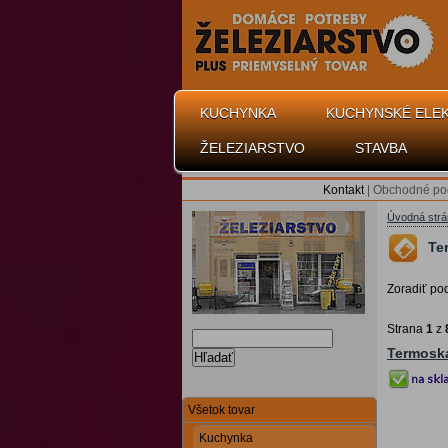
KUCHYNKA
KUCHYNSKÉ ELE
ŽELEZIARSTVO
STAVBA
Kontakt
|
Obchodné po
Úvodná str
Te
Zoradiť po
Strana
1
z
Termoska
Hľadať
Všetok tovar
Kuchynka