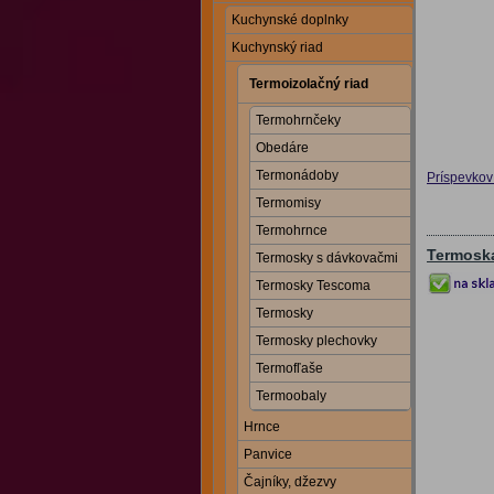
Kuchynské doplnky
Kuchynský riad
Termoizolačný riad
Termohrnčeky
Obedáre
Termonádoby
Príspevkov 
Termomisy
Termohrnce
Termoska
Termosky s dávkovačmi
Termosky Tescoma
Termosky
Termosky plechovky
Termofľaše
Termoobaly
Hrnce
Panvice
Čajníky, džezvy