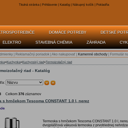
Titulná stránka
|
Prihlásenie
|
Katalóg
|
Nákupný košík
|
Pokladňa
KTROSPOTREBIČE
DOMÁCE POTREBY
DETSKÉ POT
ELEKTRO
STAVEBNÁ CHÉMIA
ZÁHRADA
CYK
dmienky
|
Reklamačný poriadok
|
Ako nakupovať
|
Kamenné obchody
|
Formulár n
ánka
»
Kuchynka
»
Kuchynský riad
»
Termoizolačný riad
rmoizolačný riad - Katalóg
dľa:
8
Celkom
376
záznamov
 s hrnčekom Tescoma CONSTANT 1.0 l, nerez
Termoska s hrnčekom Tescoma CONSTANT 1.0 l, nerez
dvojplášťová vákuová termoska z prvotriednej nehrdza