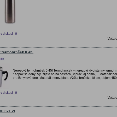
v diskusii: 0
Vaša 
 termohrnček 0,45l
Nerezový termohrnček 0,45l Termohrnček – nerezový dvojstenný termohrn
naopak studený. Využijete ho na cestách, ,v práci aj doma,… Materiál: ner
protišmykové dno. Materiál: nerez/plast. Výška hrnčeka 18 cm, objem 450
v diskusii: 0
Vaša 
H 3x1,2l