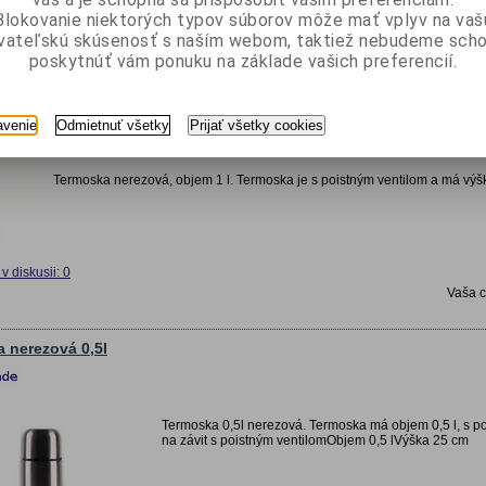
Blokovanie niektorých typov súborov môže mať vplyv na vaš
v diskusii: 0
ívateľskú skúsenosť s naším webom, taktiež nebudeme scho
Vaša c
poskytnúť vám ponuku na základe vašich preferencií.
 nerezová 1l
avenie
Odmietnuť všetky
Prijať všetky cookies
Termoska nerezová, objem 1 l. Termoska je s poistným ventilom a má vý
v diskusii: 0
Vaša 
 nerezová 0,5l
Termoska 0,5l nerezová. Termoska má objem 0,5 l, s p
na závit s poistným ventilomObjem 0,5 lVýška 25 cm