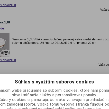
v diskusii: 0
Vaša 
a 1,6l
Termomisa 1,6l. Vďaka termoizolačnej penovej vrstve medzi stenami udrž
pokrmu dlhšiu dobu. UH / nerez DE LUXE 1,6 lt. / priemer 22 cm
v diskusii: 0
Vaša c
erez 4 dielny
Súhlas s využitím súborov cookies
našom webe pracujeme so súbormi cookies, ktoré nám pomá
Obedár nerezový 4 dielny. Odolný obedár vyrobený s nerezovej ocele. Obedár
skvalitniť naše služby a personalizovať ponuky.
na prenášanie potravín. Súčasťou je kovový stojan, s prackou, ktorá zaistí jeho
Súbory cookies si pamätajú, čo a ako vo svojom prehliadači n
pokrievky. Objem jednotlivých misiek 1000 ml. Rovné prevedenie.
om zariadení robíte. Vďaka tomu webová stránka funguje p
vás a je schopná sa prispôsobiť vašim preferenciám.