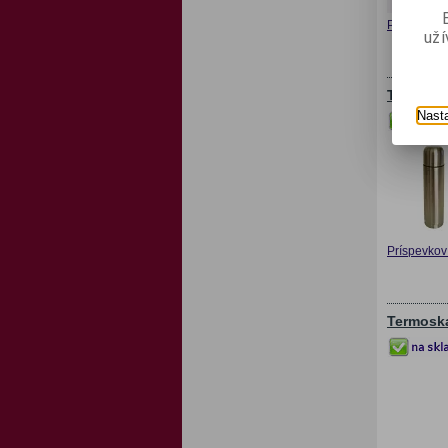
Príspevkov 
už
Termoska
Nast
Príspevkov 
Termoska