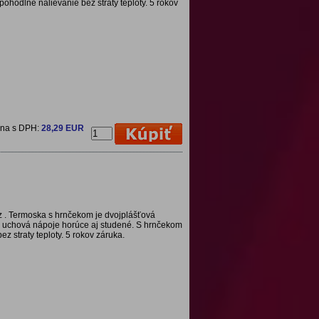
hodlné nalievanie bez straty teploty. 5 rokov
ena s DPH:
28,29 EUR
. Termoska s hrnčekom je dvojplášťová
, uchová nápoje horúce aj studené. S hrnčekom
 straty teploty. 5 rokov záruka.