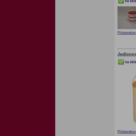
Príspevkov 
Jedlonos
Príspevkov 