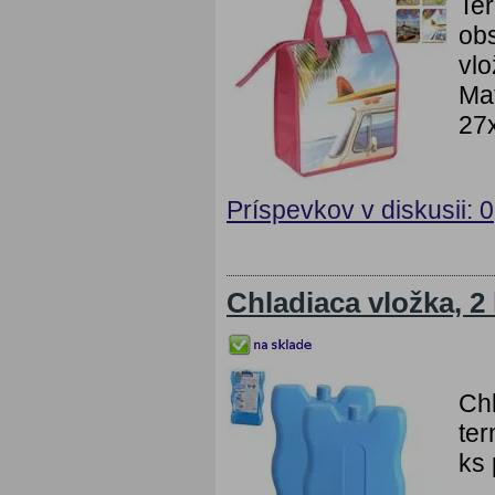
Ter
obs
vlo
Mat
27
Príspevkov v diskusii: 0
Chladiaca vložka, 2
Chl
ter
ks 