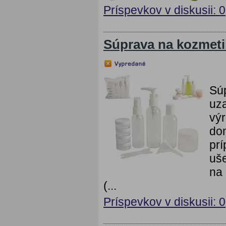
Príspevkov v diskusii: 0
Súprava na kozmeti
Súp
uza
výr
dom
prí
uše
na 
(...
Príspevkov v diskusii: 0