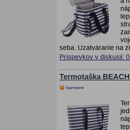
a n
náp
tep
str
zai
voj
seba. Uzatváranie na zip
Príspevkov v diskusii: 0
Termotaška BEACH 
Ter
jed
náp
tep