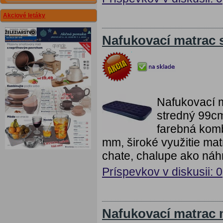
Akciové letáky
Nafukovací matrac 
Nafukovací m
stredný 99c
farebná komb
mm, široké využitie mat
chate, chalupe ako náh
Príspevkov v diskusii: 0
Nafukovací matrac 