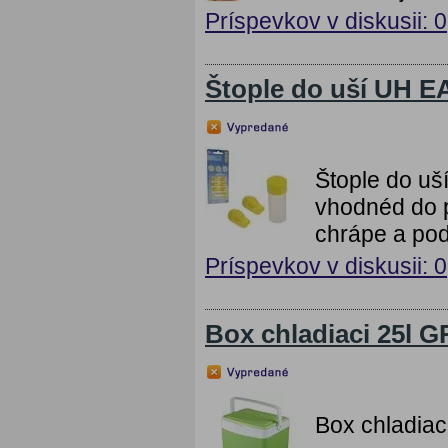
Príspevkov v diskusii: 0
Štople do uší UH 
Štople do uš
vhodnéd do pr
chrápe a po
Príspevkov v diskusii: 0
Box chladiaci 25l 
Box chladia