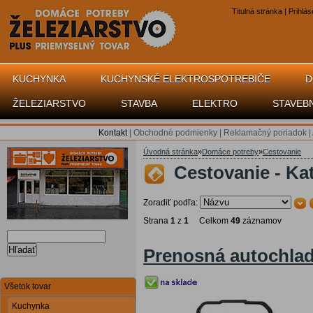
Titulná stránka
|
Prihlás
KUCHYNKA
KUCHYNSKÉ ELEKTROSPOTREBIČE
D
ŽELEZIARSTVO
STAVBA
ELEKTRO
STAVEB
Kontakt
|
Obchodné podmienky
|
Reklamačný poriadok
|
Úvodná stránka
»
Domáce potreby
»
Cestovanie
Cestovanie - Ka
Zoradiť podľa:
Strana
1
z
1
Celkom
49
záznamov
Hľadať
Prenosná autochlad
Všetok tovar
Kuchynka