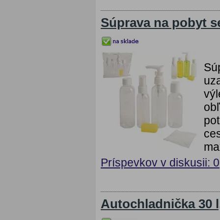
Súprava na pobyt s
Súp
uza
výl
obľ
pot
ces
max
Príspevkov v diskusii: 0
Autochladnička 30 l