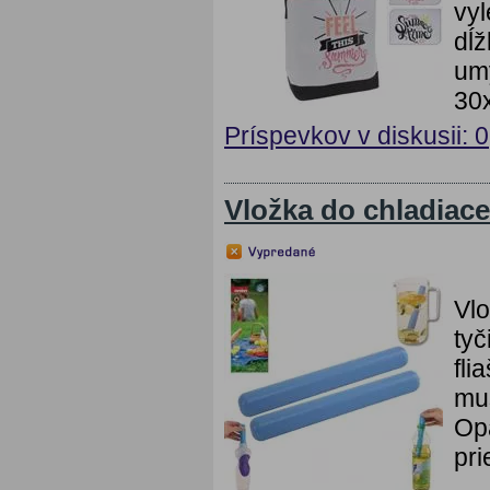
vyl
dĺž
umý
30x
Príspevkov v diskusii: 0
Vložka do chladiac
Vlo
tyč
fli
mus
Opa
pri