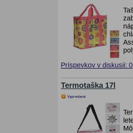
Taš
zab
náp
chl
Ass
pol
Príspevkov v diskusii: 0
Termotaška 17l
Te
let
Môž