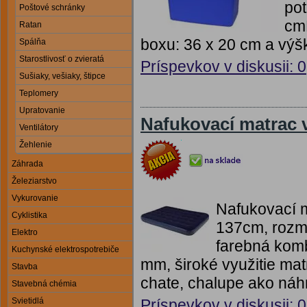
pot
Poštové schránky
cm
Ratan
boxu: 36 x 20 cm a výš
Spálňa
Starostlivosť o zvieratá
Príspevkov v diskusii: 0
Sušiaky, vešiaky, štipce
Teplomery
Upratovanie
Nafukovací matrac 
Ventilátory
Žehlenie
Záhrada
Železiarstvo
Vykurovanie
Nafukovací m
Cyklistika
137cm, rozm
Elektro
farebná komb
Kuchynské elektrospotrebiče
mm, široké využitie mat
Stavba
chate, chalupe ako náh
Stavebná chémia
Príspevkov v diskusii: 0
Svietidlá