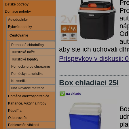
Pre
Detské potreby
Pro
Domáce potreby
aut
Autodoplnky
náp
Bytové doplnky
Od
Cestovanie
aut
Prenosné chladničky
aby ste ich uchovali dlh
Turistické nože
Príspevkov v diskusii: 0
Turistické lopatky
Pomôcky proti chrápaniu
Pomôcky na turistiku
Box chladiaci 25l
Kozmetika
Nafukovacie matrace
Domáce elektrospotrebiče
Kahance, Vázy na hroby
Box
Kúpeľňa
udr
Odparovače
pla
Pohlcovače vlhkosti