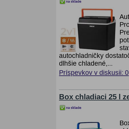
Aut
Pro
Pre
pot
st
autochladničky dostatoč
dlhšie chladené,...
Príspevkov v diskusii: 0
Box chladiaci 25 l z
Box