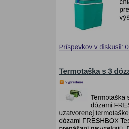
chl
pre
výš
Príspevkov v diskusii: 0
Termotaška s 3 d
Termotaška 
dózami FRE
uzatvorenej termotaške 
dózami FRESHBOX Tesco
prenášaní nevytekajú. 