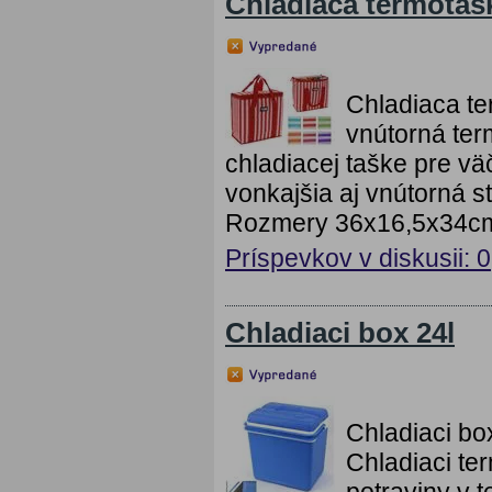
Chladiaca termotaš
Chladiaca te
vnútorná ter
chladiacej taške pre vä
vonkajšia aj vnútorná 
Rozmery 36x16,5x34c
Príspevkov v diskusii: 0
Chladiaci box 24l
Chladiaci bo
Chladiaci t
potraviny v t