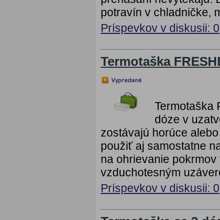
potravín v chladničke, 
Príspevkov v diskusii: 0
Termotaška FRESH
Termotaška 
dóze v uzatvo
zostávajú horúce alebo
použiť aj samostatne n
na ohrievanie pokrmov 
vzduchotesným uzávero
Príspevkov v diskusii: 0