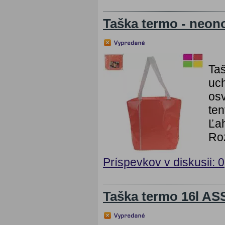
Taška termo - neon
Taš
uch
osv
ten
Ľah
Ro
Príspevkov v diskusii: 0
Taška termo 16l AS