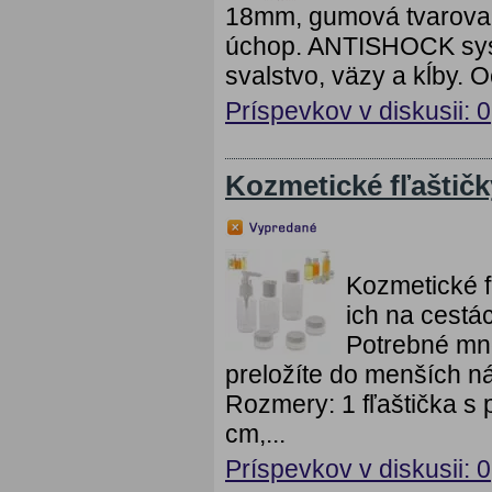
18mm, gumová tvarované
úchop. ANTISHOCK syst
svalstvo, väzy a kĺby. 
Príspevkov v diskusii: 0
Kozmetické fľaštičk
Kozmetické fľ
ich na cestác
Potrebné mn
preložíte do menších nád
Rozmery: 1 fľaštička s
cm,...
Príspevkov v diskusii: 0