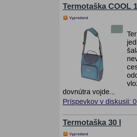
Termotaška COOL 1
Te
jed
šal
nev
ces
odo
vlo
dovnútra vojde...
Príspevkov v diskusii: 0
Termotaška 30 l