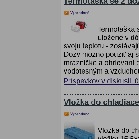
Termotaška se 2 
Termotaška
uložené v dó
svoju teplotu - zostáva
Dózy možno použiť aj s
mrazničke a ohrievaní 
vodotesným a vzduchot
Príspevkov v diskusii: 0
Vložka do chladiac
Vložka do ch
vložky 15,5x