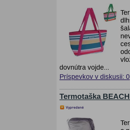
Ter
dlh
šal
nev
ces
odo
vlo
dovnútra vojde...
Príspevkov v diskusii: 0
Termotaška BEACH 
Ter