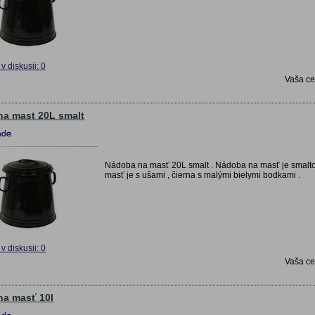
v diskusii: 0
Vaša c
a mast 20L smalt
Nádoba na masť 20L smalt . Nádoba na masť je smalto
masť je s ušami , čierna s malými bielymi bodkami .
v diskusii: 0
Vaša c
a masť 10l