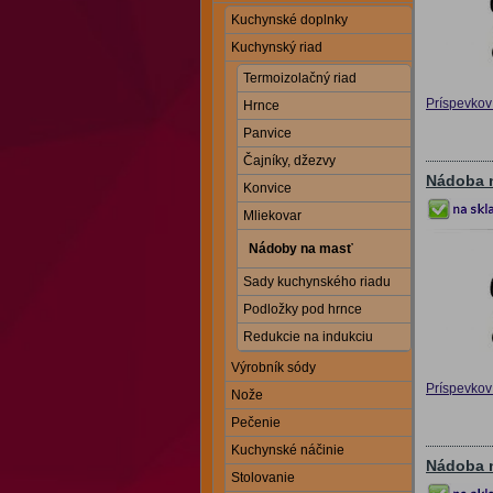
Kuchynské doplnky
Kuchynský riad
Termoizolačný riad
Príspevkov 
Hrnce
Panvice
Čajníky, džezvy
Nádoba n
Konvice
Mliekovar
Nádoby na masť
Sady kuchynského riadu
Podložky pod hrnce
Redukcie na indukciu
Výrobník sódy
Príspevkov 
Nože
Pečenie
Kuchynské náčinie
Nádoba n
Stolovanie