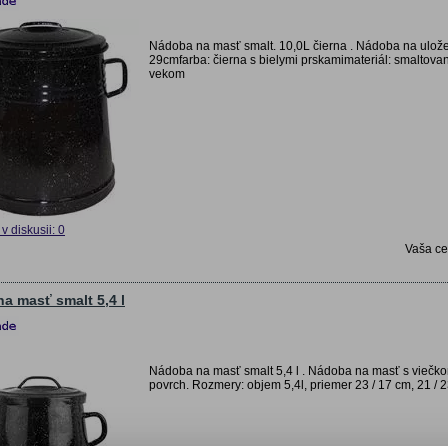
Nádoba na masť smalt. 10,0L čierna . Nádoba na ulože
29cmfarba: čierna s bielymi prskamimateriál: smaltov
vekom
v diskusii: 0
Vaša c
a masť smalt 5,4 l
Nádoba na masť smalt 5,4 l . Nádoba na masť s viečko
povrch. Rozmery: objem 5,4l, priemer 23 / 17 cm, 21 / 