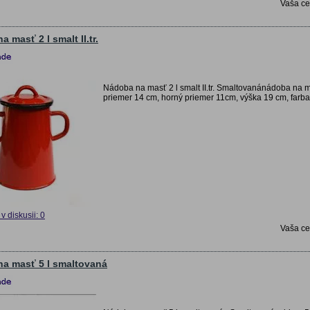
Vaša c
 masť 2 l smalt II.tr.
Nádoba na masť 2 l smalt II.tr. Smaltovanánádoba na m
priemer 14 cm, horný priemer 11cm, výška 19 cm, farba
v diskusii: 0
Vaša c
a masť 5 l smaltovaná