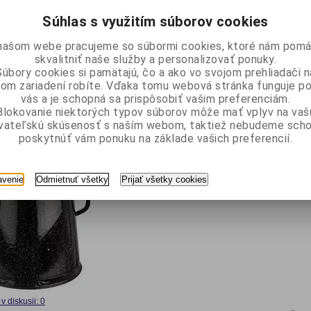
Súhlas s využitím súborov cookies
našom webe pracujeme so súbormi cookies, ktoré nám pomá
skvalitniť naše služby a personalizovať ponuky.
Súbory cookies si pamätajú, čo a ako vo svojom prehliadači n
v diskusii: 0
om zariadení robíte. Vďaka tomu webová stránka funguje p
Vaša c
vás a je schopná sa prispôsobiť vašim preferenciám.
Blokovanie niektorých typov súborov môže mať vplyv na vaš
ívateľskú skúsenosť s naším webom, taktiež nebudeme scho
a mast smalt 11 l
poskytnúť vám ponuku na základe vašich preferencií.
Nádoba na mast smalt 11 l . Nádoba na masť s viečkom 
avenie
Odmietnuť všetky
Prijať všetky cookies
Rozmery: objem 11 l, priemer 29 / 22 cm, 25 / 29 cm.
v diskusii: 0