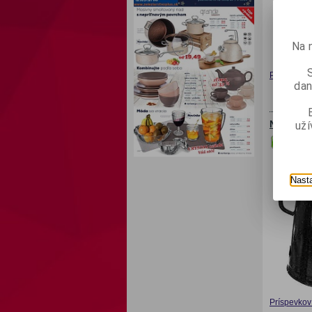
Na 
Príspevkov 
dan
už
Nádoba n
Nast
Príspevkov 