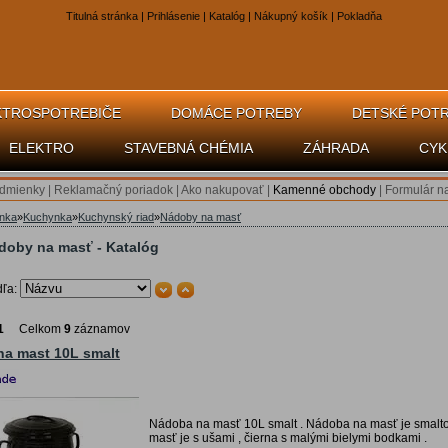
Titulná stránka
|
Prihlásenie
|
Katalóg
|
Nákupný košík
|
Pokladňa
KTROSPOTREBIČE
DOMÁCE POTREBY
DETSKÉ POT
ELEKTRO
STAVEBNÁ CHÉMIA
ZÁHRADA
CYK
dmienky
|
Reklamačný poriadok
|
Ako nakupovať
|
Kamenné obchody
|
Formulár n
ánka
»
Kuchynka
»
Kuchynský riad
»
Nádoby na masť
doby na masť - Katalóg
dľa:
1
Celkom
9
záznamov
a mast 10L smalt
Nádoba na masť 10L smalt . Nádoba na masť je smalto
masť je s ušami , čierna s malými bielymi bodkami .