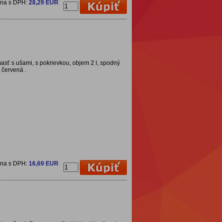
ena s DPH:
28,29 EUR
asť s ušami, s pokrievkou, objem 2 l, spodný
 červená .
ena s DPH:
16,69 EUR