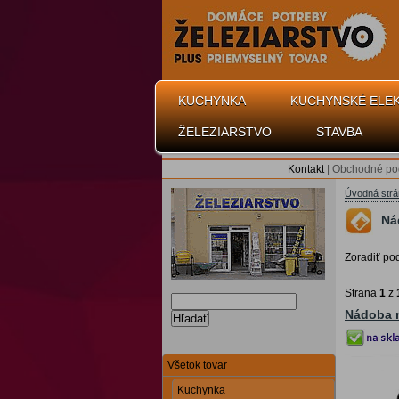
KUCHYNKA
KUCHYNSKÉ ELE
ŽELEZIARSTVO
STAVBA
Kontakt
|
Obchodné po
Úvodná str
Ná
Zoradiť po
Strana
1
z
Nádoba n
Hľadať
Všetok tovar
Kuchynka