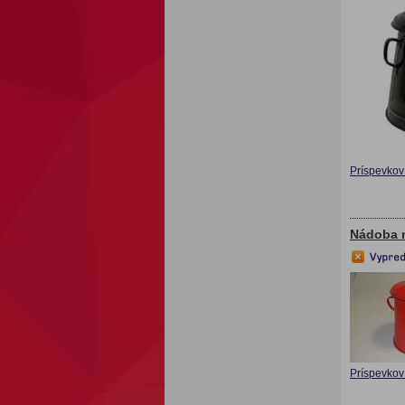
Príspevkov 
Nádoba 
Príspevkov 