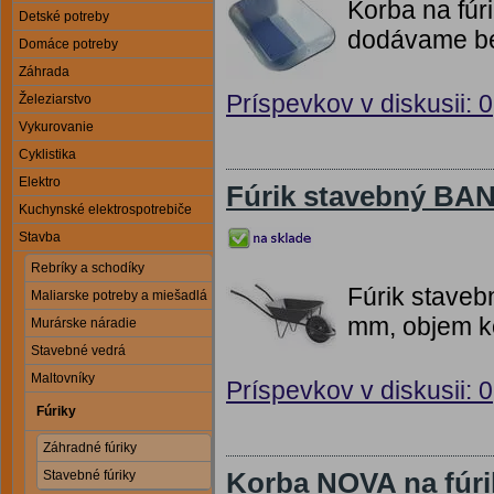
Korba na fúr
Detské potreby
dodávame be
Domáce potreby
Záhrada
Príspevkov v diskusii: 0
Železiarstvo
Vykurovanie
Cyklistika
Elektro
Fúrik stavebný BA
Kuchynské elektrospotrebiče
Stavba
Rebríky a schodíky
Fúrik stave
Maliarske potreby a miešadlá
mm, objem ko
Murárske náradie
Stavebné vedrá
Maltovníky
Príspevkov v diskusii: 0
Fúriky
Záhradné fúriky
Korba NOVA na fúri
Stavebné fúriky