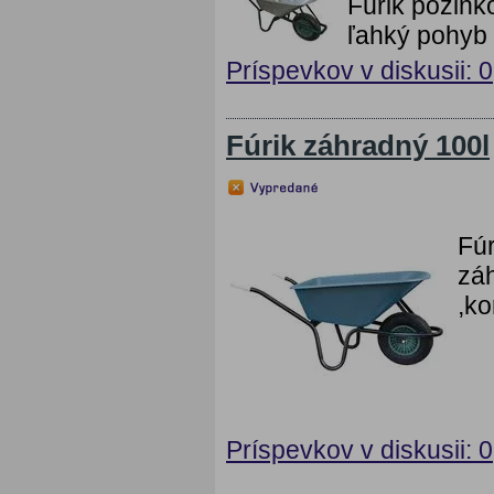
Fúrik pozink
ľahký pohyb 
Príspevkov v diskusii: 0
Fúrik záhradný 100l
Fúr
záh
,ko
Príspevkov v diskusii: 0