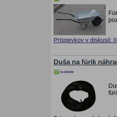
Fú
poz
Príspevkov v diskusii: 0
Duša na fúrik náhr
Duš
fúr