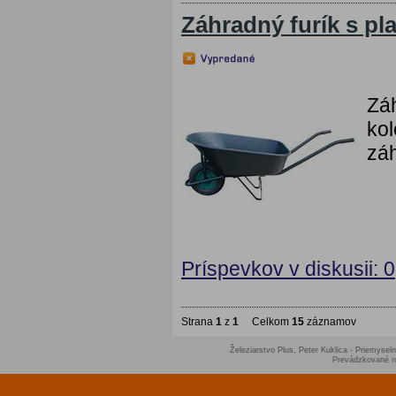
Záhradný furík s pl
Záh
kol
záh
Príspevkov v diskusii: 0
Strana
1
z
1
Celkom
15
záznamov
Železiarstvo Plus, Peter Kuklica - Priemyseln
Prevádzkované 