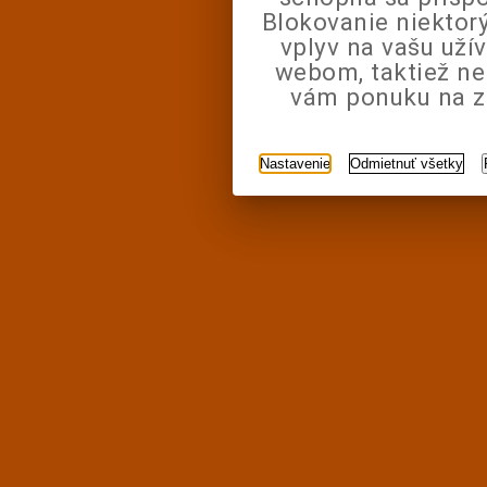
Blokovanie niektor
vplyv na vašu uží
webom, taktiež n
vám ponuku na zá
Nastavenie
Odmietnuť všetky