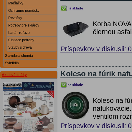
Miešačky
Ochranné pomôcky
Rezačky
Korba NOVA n
Potreby pre sklárov
čiernou asfa
Laná , reťaze
Čistiace potreby
Príspevkov v diskusii: 0
Stavby s dreva
Stavebná chémia
Svietidlá
Koleso na fúrik naf
Akciové letáky
Koleso na fúr
nafukovacie.
ventilom ro
Príspevkov v diskusii: 0