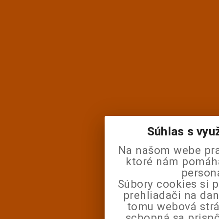
Súhlas s vyu
Na našom webe pra
ktoré nám pomáhaj
person
Súbory cookies si 
prehliadači na da
tomu webová strá
schopná sa prisp