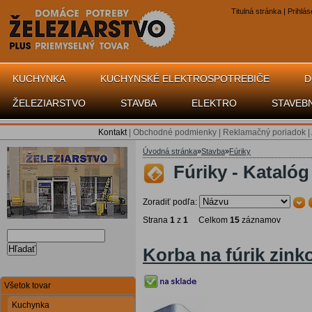
Titulná stránka
|
Prihlás
KUCHYNKA
KUCHYNSKÉ ELEKTROSPOTREBIČE
D
ŽELEZIARSTVO
STAVBA
ELEKTRO
STAVEB
Kontakt
|
Obchodné podmienky
|
Reklamačný poriadok
|
Úvodná stránka
»
Stavba
»
Fúriky
Fúriky - Katalóg
Zoradiť podľa:
Strana
1
z
1
Celkom
15
záznamov
Hľadať
Korba na fúrik zink
Všetok tovar
Kuchynka