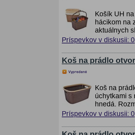
Košík UH na
hácikom na z
aktuálnych 
Príspevkov v diskusii: 0
Koš na prádlo otvo
Koš na prádl
úchytkami s 
hnedá. Rozm
Príspevkov v diskusii: 0
Koš na prádlo otvo