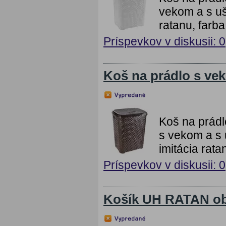
vekom a s uš
ratanu, farb
Príspevkov v diskusii: 0
Koš na prádlo s 
Koš na prád
s vekom a s 
imitácia rat
Príspevkov v diskusii: 0
Košík UH RATAN o