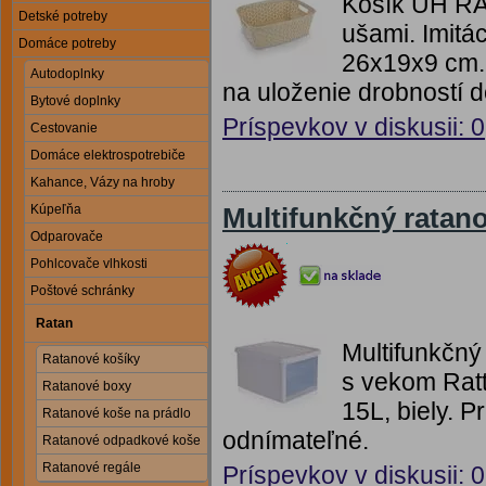
Košík UH RA
Detské potreby
ušami. Imitá
Domáce potreby
26x19x9 cm.N
Autodoplnky
na uloženie drobností d
Bytové doplnky
Príspevkov v diskusii: 0
Cestovanie
Domáce elektrospotrebiče
Kahance, Vázy na hroby
Kúpeľňa
Multifunkčný ratano
Odparovače
Pohlcovače vlhkosti
Poštové schránky
Ratan
Multifunkčný
Ratanové košíky
s vekom Rat
Ratanové boxy
15L, biely. 
Ratanové koše na prádlo
odnímateľné.
Ratanové odpadkové koše
Ratanové regále
Príspevkov v diskusii: 0