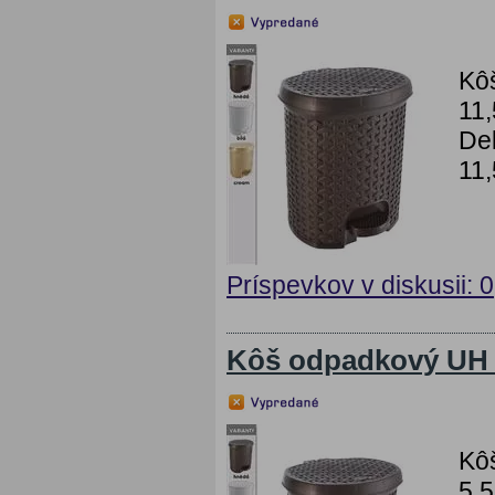
Kô
11,
Dek
11,
Príspevkov v diskusii: 0
Kôš odpadkový UH 
Kô
5,5