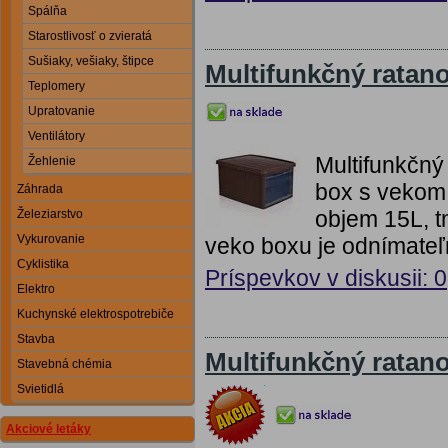
Spálňa
Starostlivosť o zvieratá
Sušiaky, vešiaky, štipce
Multifunkčný ratan
Teplomery
Upratovanie
Ventilátory
Multifunkčný
Žehlenie
box s vekom
Záhrada
objem 15L, t
Železiarstvo
Vykurovanie
veko boxu je odnímateľ
Cyklistika
Príspevkov v diskusii: 0
Elektro
Kuchynské elektrospotrebiče
Stavba
Multifunkčný ratan
Stavebná chémia
Svietidlá
Akciové letáky