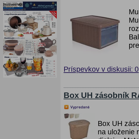
Mul
Mul
ro
Bal
pre
Príspevkov v diskusii: 0
Box UH zásobník 
Box UH záso
na uloženie 