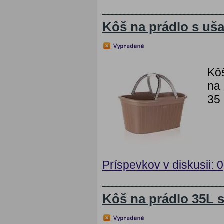
Kôš na prádlo s uš
Kôš
na 
35 
Príspevkov v diskusii: 0
Kôš na prádlo 35L s