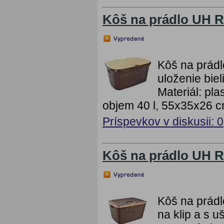
Kôš na prádlo UH 
Kôš na prád
uloženie bie
Materiál: pl
objem 40 l, 55x35x26 c
Príspevkov v diskusii: 0
Kôš na prádlo UH 
Kôš na prád
na klip a s u