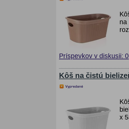
Kôš
na 
ro
Príspevkov v diskusii: 0
Kôš na čistú bielize
Kôš
bie
x 5