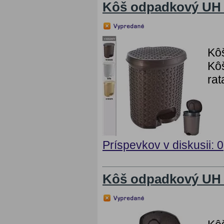
Kôš odpadkový UH s
Kô
Kôš
rat
Príspevkov v diskusii: 0
Kôš odpadkový UH 