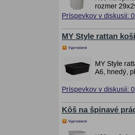
rozmer 29x2
Príspevkov v diskusii: 0
MY Style rattan koš
MY Style rat
A6, hnedý, p
Príspevkov v diskusii: 0
Kôš na špinavé prád