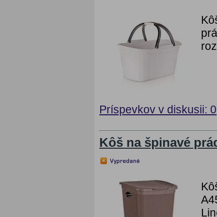
Kôš
prá
roz
Príspevkov v diskusii: 0
Kôš na špinavé prád
Kôš
A45
Lin