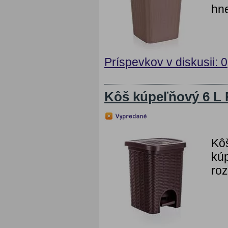
hn
Príspevkov v diskusii: 0
Kôš kúpeľňový 6 L
Kô
kúp
ro