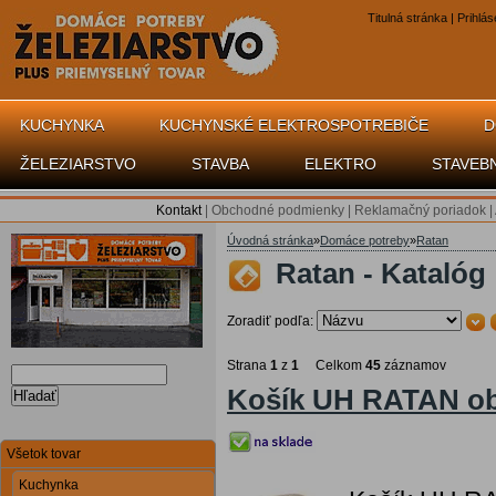
Titulná stránka
|
Prihlás
KUCHYNKA
KUCHYNSKÉ ELEKTROSPOTREBIČE
D
ŽELEZIARSTVO
STAVBA
ELEKTRO
STAVEB
Kontakt
|
Obchodné podmienky
|
Reklamačný poriadok
|
Úvodná stránka
»
Domáce potreby
»
Ratan
Ratan - Katalóg
Zoradiť podľa:
Strana
1
z
1
Celkom
45
záznamov
Košík UH RATAN o
Hľadať
Všetok tovar
Kuchynka