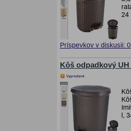
rat
24 
Príspevkov v diskusii: 0
Kôš odpadkový UH 
Kô
Kôš
Imi
l, 