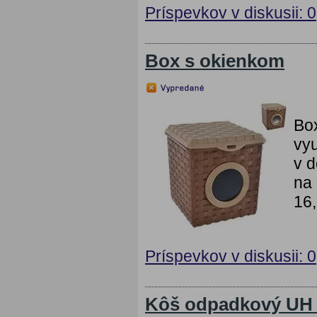
Príspevkov v diskusii: 0
Box s okienkom
Bo
vyu
v d
na 
16,
Príspevkov v diskusii: 0
Kôš odpadkový UH 