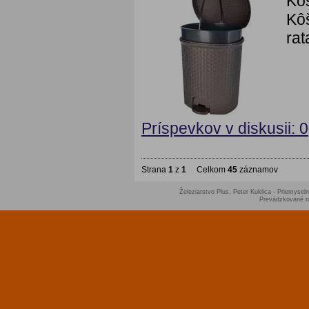
Kô
Kôš
rat
Príspevkov v diskusii: 0
Strana
1
z
1
Celkom
45
záznamov
Železiarstvo Plus, Peter Kuklica - Priemyseln
Prevádzkované 