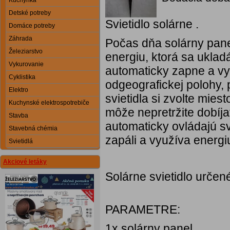
Kuchynka
Detské potreby
Svietidlo solárne .
Domáce potreby
Záhrada
Počas dňa solárny pane
Železiarstvo
energiu, ktorá sa ukladá
Vykurovanie
automaticky zapne a vy
Cyklistika
odgeografickej polohy, 
Elektro
svietidla si zvolte mies
Kuchynské elektrospotrebiče
môže nepretržite dobíj
Stavba
automaticky ovládajú sv
Stavebná chémia
zapáli a využíva energiu
Svietidlá
Akciové letáky
Solárne svietidlo určené
PARAMETRE:
1x solárny panel