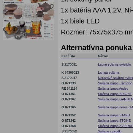
1x batéria AAA 1.2V, N
1x biele LED
Rozmer: 75x75x375 m
Alternatívna ponuka
Kat.číslo
Názov
S 2170051
Lacné solárne svietidlo
K 64306023
Lampa solárna
S 2170047
Nerezové solárne svieti
O 871333
Solárna lampa - lampion
RE 341194
Solárna lampa Andes
O 871351
Solárna lampa BRIGHT
O 871367
Solárna lampa GARDE
O 871365
Solárna lampa nerez 
O 871352
Solárna lampa STAND
O 871342
Solárna lampa STONE
O 871368
Solárna lampa ZVIERA
S 2170052
Solárne svietidlo