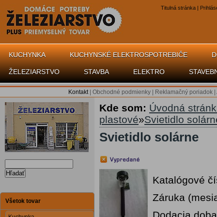
Titulná stránka
|
Prihlás
KUCHYNKA
KUCHYNSKÉ ELEKTROSPOTREBIČE
D
ŽELEZIARSTVO
STAVBA
ELEKTRO
STAVEB
Kontakt
|
Obchodné podmienky
|
Reklamačný poriadok
|
Kde som:
Úvodná strán
plastové
»
Svietidlo solárn
Svietidlo solárne
Hľadať
Katalógové čí
Záruka (mesi
Všetok tovar
Dodacia doba 