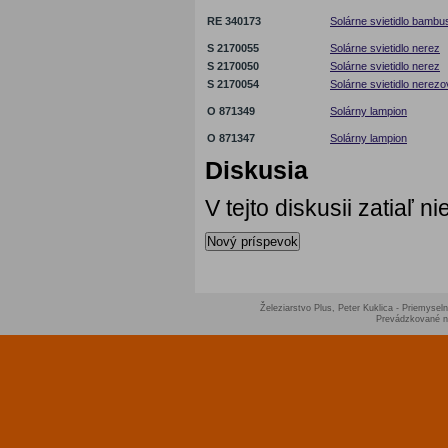
RE 340173
Solárne svietidlo bambu
S 2170055
Solárne svietidlo nerez
S 2170050
Solárne svietidlo nerez
S 2170054
Solárne svietidlo nerez
O 871349
Solárny lampion
O 871347
Solárny lampion
Diskusia
V tejto diskusii zatiaľ 
Nový príspevok
Železiarstvo Plus, Peter Kuklica - Priemyseln
Prevádzkované 