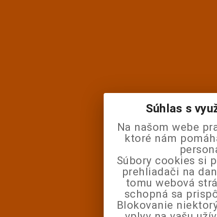
Súhlas s vyu
Na našom webe pra
ktoré nám pomáhaj
person
Súbory cookies si 
prehliadači na da
tomu webová strá
schopná sa prisp
Blokovanie niektor
vplyv na vašu uží