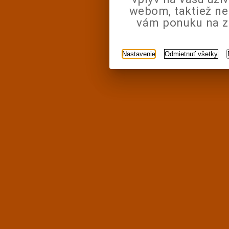
webom, taktiež n
vám ponuku na zá
Nastavenie
Odmietnuť všetky