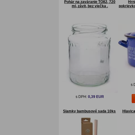
Pohár na zaváranie TO82, 720
Hrn
ml, závit, bez viečka .
pokrievko
s 
s DPH:
0,39 EUR
Slamky bambusové sada 10ks
Hlavica