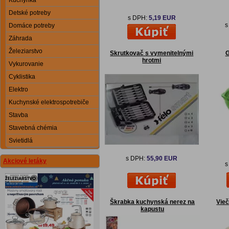
Kuchynka
Detské potreby
s DPH:
5,19 EUR
s
Domáce potreby
Záhrada
Železiarstvo
Skrutkovač s vymenitelnými
G
hrotmi
Vykurovanie
Cyklistika
Elektro
Kuchynské elektrospotrebiče
Stavba
Stavebná chémia
Svietidlá
s DPH:
55,90 EUR
Akciové letáky
s
Škrabka kuchynská nerez na
Vieč
kapustu