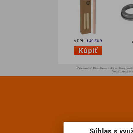
s DPH:
1,49 EUR
Železiarstvo Plus, Peter Kuklica - Priemyseln
Prevádzkované 
Súhlas s vyu