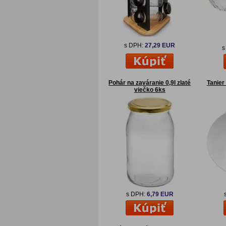
s DPH:
27,29 EUR
s
Pohár na zaváranie 0,9l zlaté
Tanier
viečko 6ks
s DPH:
6,79 EUR