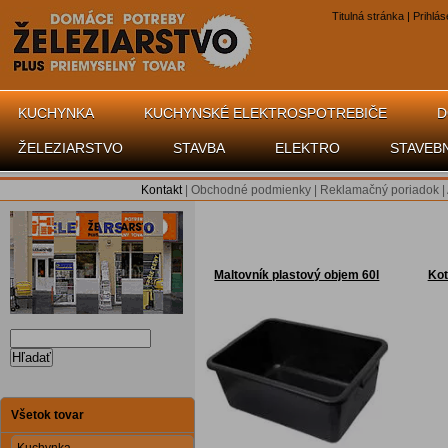
Titulná stránka
|
Prihlás
KUCHYNKA
KUCHYNSKÉ ELEKTROSPOTREBIČE
D
ŽELEZIARSTVO
STAVBA
ELEKTRO
STAVEB
Kontakt
|
Obchodné podmienky
|
Reklamačný poriadok
|
Maltovník plastový objem 60l
Kot
Hľadať
Všetok tovar