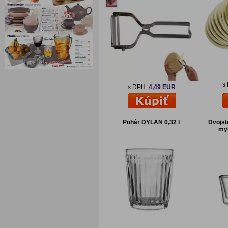
s
s DPH:
4,49 EUR
Pohár DYLAN 0,32 l
Dvojs
myD