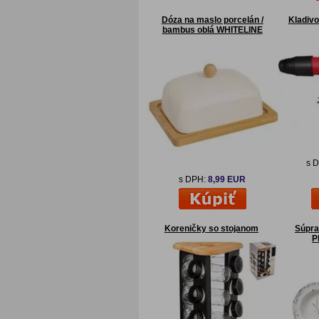
Dóza na maslo porcelán /
Kladiv
bambus oblá WHITELINE
s 
s DPH:
8,99 EUR
Koreničky so stojanom
Súpra
P