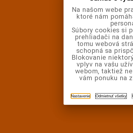
Na našom webe pra
ktoré nám pomáhaj
person
Súbory cookies si 
prehliadači na da
tomu webová strá
schopná sa prisp
Blokovanie niektor
vplyv na vašu uží
webom, taktiež n
vám ponuku na zá
Nastavenie
Odmietnuť všetky