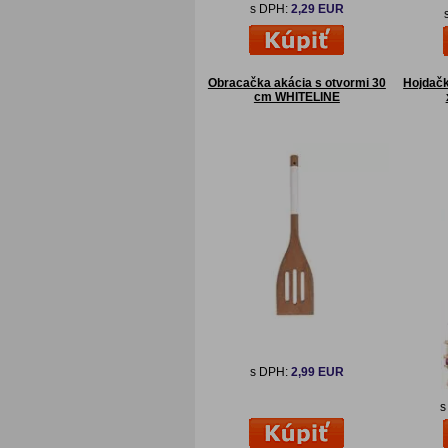
s DPH:
2,29 EUR
Obracačka akácia s otvormi 30
Hojdač
cm WHITELINE
s DPH:
2,99 EUR
s