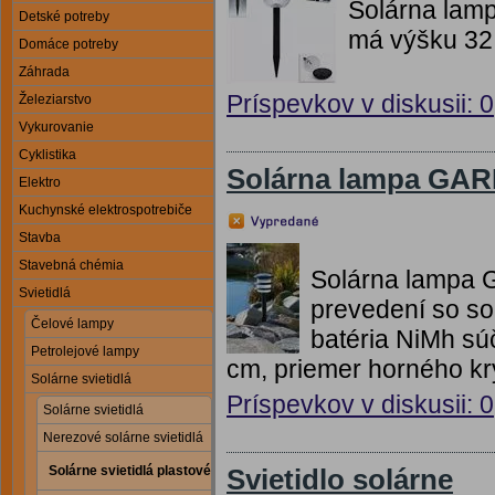
Solárna lam
Detské potreby
má výšku 32
Domáce potreby
Záhrada
Príspevkov v diskusii: 0
Železiarstvo
Vykurovanie
Cyklistika
Solárna lampa GA
Elektro
Kuchynské elektrospotrebiče
Stavba
Stavebná chémia
Solárna lampa 
Svietidlá
prevedení so so
Čelové lampy
batéria NiMh sú
Petrolejové lampy
cm, priemer horného kr
Solárne svietidlá
Príspevkov v diskusii: 0
Solárne svietidlá
Nerezové solárne svietidlá
Solárne svietidlá plastové
Svietidlo solárne