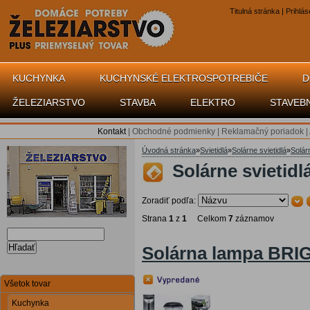
Titulná stránka
|
Prihlás
KUCHYNKA
KUCHYNSKÉ ELEKTROSPOTREBIČE
D
ŽELEZIARSTVO
STAVBA
ELEKTRO
STAVEB
Kontakt
|
Obchodné podmienky
|
Reklamačný poriadok
|
Úvodná stránka
»
Svietidlá
»
Solárne svietidlá
»
Solár
Solárne svietidl
Zoradiť podľa:
Strana
1
z
1
Celkom
7
záznamov
Hľadať
Solárna lampa BRI
Všetok tovar
Kuchynka