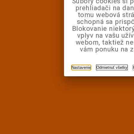
Súbory cookies si 
prehliadači na da
tomu webová strá
schopná sa prisp
Blokovanie niektor
vplyv na vašu uží
webom, taktiež n
vám ponuku na zá
Nastavenie
Odmietnuť všetky