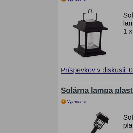
Sol
lam
1 x
Príspevkov v diskusii: 0
Solárna lampa plas
Sol
pla