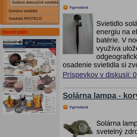
Solárne dekoračné svietidlá
Domáce svietidlá
Svietidlá PROTECO
Svietidlo so
energiu na el
Akciové letáky
batérie. V no
využíva ulož
odgeografick
osadenie svietidla si zv
Príspevkov v diskusii: 0
Solárna lampa - ko
Solárna lamp
svetelný zdr