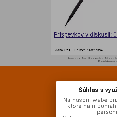
Príspevkov v diskusii: 0
Strana
1
z
1
Celkom
7
záznamov
Železiarstvo Plus, Peter Kuklica - Priemyseln
Prevádzkované 
Súhlas s vyu
Na našom webe pra
ktoré nám pomáhaj
person