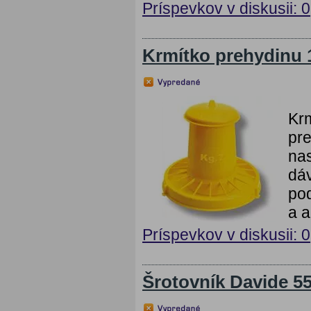
Príspevkov v diskusii: 0
Krmítko prehydinu 1
Krm
pre
na
dáv
pod
a a
Príspevkov v diskusii: 0
Šrotovník Davide 