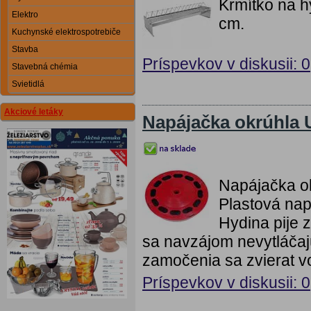
Krmítko na h
Elektro
cm.
Kuchynské elektrospotrebiče
Stavba
Príspevkov v diskusii: 0
Stavebná chémia
Svietidlá
Akciové letáky
Napájačka okrúhla
Napájačka ok
Plastová nap
Hydina pije 
sa navzájom nevytláčaj
zamočenia sa zvierat vo
Príspevkov v diskusii: 0