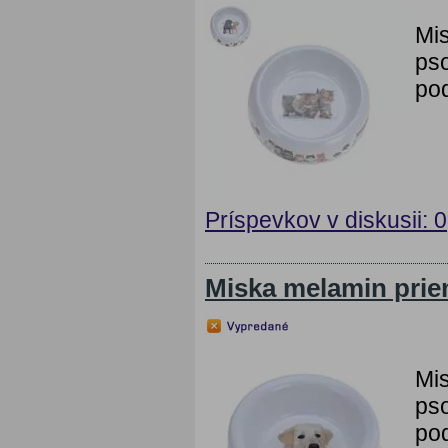
Mi
pso
pod
Príspevkov v diskusii: 0
Miska melamin prie
Mis
pso
pod