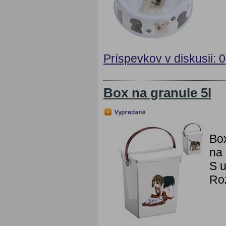
Príspevkov v diskusii: 0
Box na granule 5l
Box
na
S u
Roz