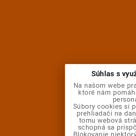
Súhlas s vyu
Na našom webe pra
ktoré nám pomáhaj
person
Súbory cookies si 
prehliadači na da
tomu webová strá
schopná sa prisp
Blokovanie niektor