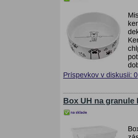
Mis
ker
dek
Ke
chl
pot
dob
Príspevkov v diskusii: 0
Box UH na granule 
Box
zá