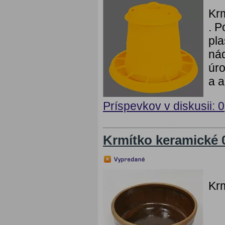
Krm
. P
pla
ná
úro
a a
Príspevkov v diskusii: 0
Krmítko keramické 
Krm