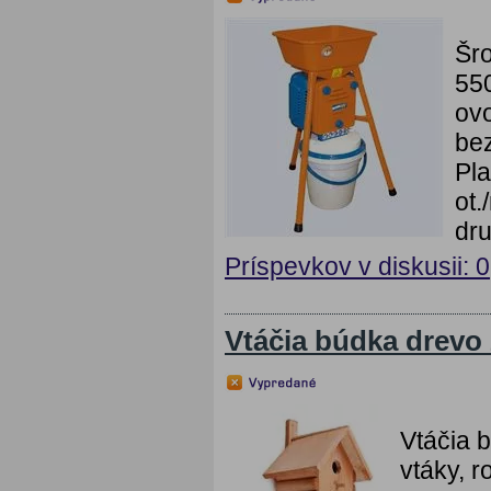
Šro
550
ov
bez
Pl
ot.
dru
Príspevkov v diskusii: 0
Vtáčia búdka drevo 
Vtáčia 
vtáky, 