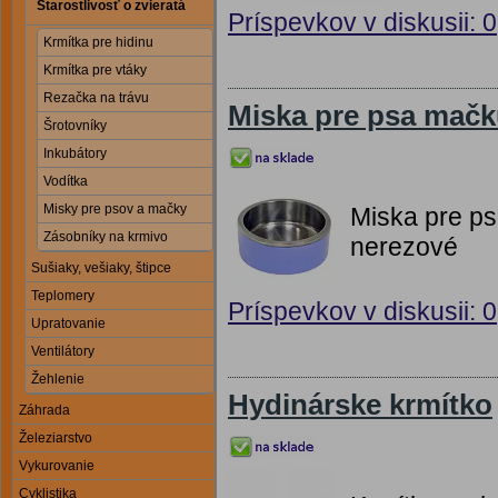
Starostlivosť o zvieratá
Príspevkov v diskusii: 0
Krmítka pre hidinu
Krmítka pre vtáky
Rezačka na trávu
Miska pre psa mač
Šrotovníky
Inkubátory
Vodítka
Misky pre psov a mačky
Miska pre ps
Zásobníky na krmivo
nerezové
Sušiaky, vešiaky, štipce
Teplomery
Príspevkov v diskusii: 0
Upratovanie
Ventilátory
Žehlenie
Hydinárske krmítko
Záhrada
Železiarstvo
Vykurovanie
Cyklistika