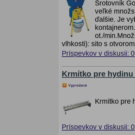
Šrotovník Go
veľké množst
ďalšie. Je 
kontajnerom
ot./min.Množs
vlhkosti): sito s otvoro
Príspevkov v diskusii: 0
Krmítko pre hydinu
Krmítko pre 
Príspevkov v diskusii: 0