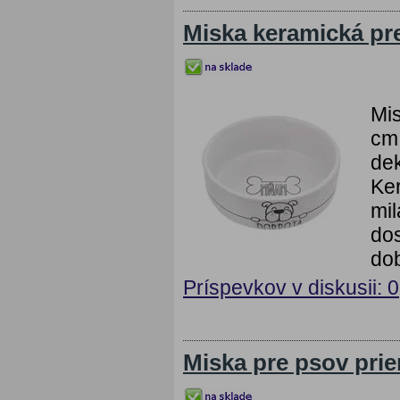
Miska keramická pr
Mi
cm 
dek
Ke
mil
dos
dob
Príspevkov v diskusii: 0
Miska pre psov pri