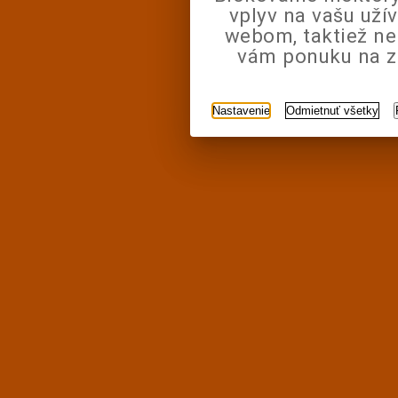
vplyv na vašu uží
webom, taktiež n
vám ponuku na zá
Nastavenie
Odmietnuť všetky