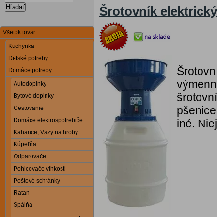
Hľadať
Šrotovník elektrický
Všetok tovar
Kuchynka
Detské potreby
Šrotovní
Domáce potreby
výmenné 
Autodoplnky
šrotovn
Bytové doplnky
pšenice,
Cestovanie
Domáce elektrospotrebiče
iné. Nie
Kahance, Vázy na hroby
Kúpeľňa
Odparovače
Pohlcovače vlhkosti
Poštové schránky
Ratan
Spálňa