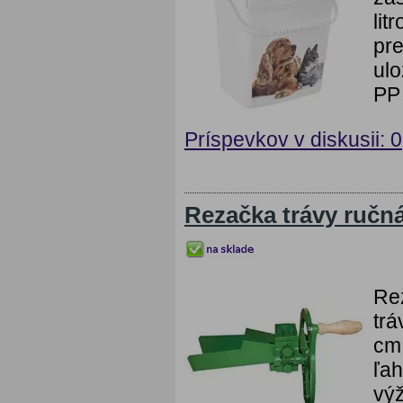
lit
pre
ulo
PP 
Príspevkov v diskusii: 0
Rezačka trávy ručn
Re
trá
cm.
ľah
výž