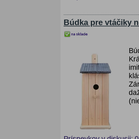
Búdka pre vtáčiky 
Búd
Krá
imi
klá
Zár
da
(ni
Príspevkov v diskusii: 0