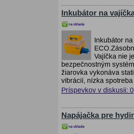
Inkubátor na vajíčk
Inkubátor n
ECO.Zásobník
Vajíčka nie 
bezpečnostným systémo
žiarovka vykonáva stati
vibrácií, nízka spotreb
Príspevkov v diskusii: 0
Napájačka pre hydin