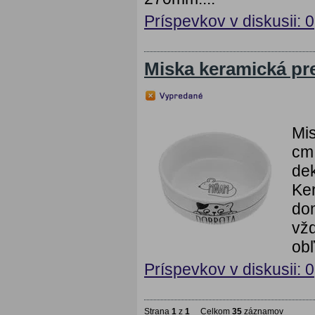
Príspevkov v diskusii: 0
Miska keramická p
Mi
cm 
dek
Ke
dom
vžd
obľ
Príspevkov v diskusii: 0
Strana
1
z
1
Celkom
35
záznamov