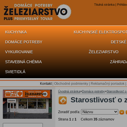
Titulná stránka
|
Prihlás
KUCHYNKA
KUCHYNSKÉ ELEKTROSPO
DOMÁCE POTREBY
DETSKÉ
VYKUROVANIE
ŽELEZIARSTVO
STAVEBNÁ CHÉMIA
ZÁHRAD
SVIETIDLÁ
Kontakt
|
Obchodné podmienky
|
Reklamačný poriadok
|
Úvodná stránka
»
Domáce potreby
»
Starostlivosť o
Starostlivosť o 
Zoradiť podľa:
Strana
1
z
1
Celkom
35
záznamov