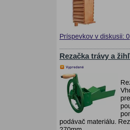
Príspevkov v diskusii: 0
Rezačka trávy a žih
Rez
Vho
pre
pou
po
podávač materiálu. Re
270mm....