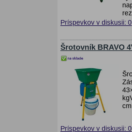
nap
rez
Príspevkov v diskusii: 0
Šrotovník BRAVO 4V
Šr
Zá
43
kg
cm
Príspevkov v diskusii: 0