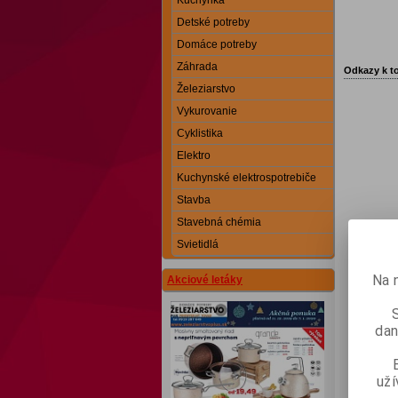
Kuchynka
Detské potreby
Domáce potreby
Záhrada
Odkazy k t
Železiarstvo
Vykurovanie
Cyklistika
Elektro
Kuchynské elektrospotrebiče
Stavba
Stavebná chémia
Svietidlá
Na 
Akciové letáky
dan
už