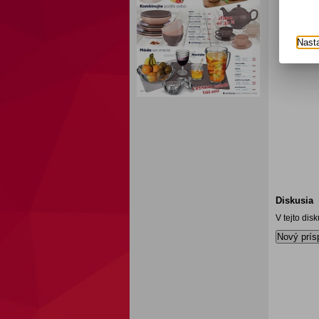
Nast
Diskusia
V tejto dis
Nový prís