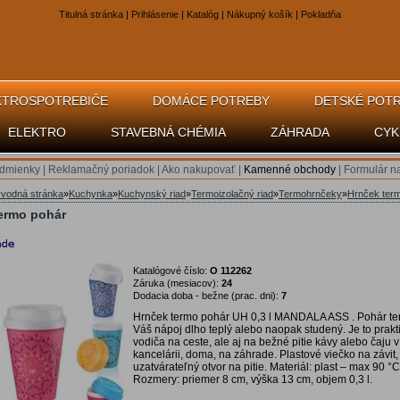
Titulná stránka
|
Prihlásenie
|
Katalóg
|
Nákupný košík
|
Pokladňa
KTROSPOTREBIČE
DOMÁCE POTREBY
DETSKÉ POT
ELEKTRO
STAVEBNÁ CHÉMIA
ZÁHRADA
CYK
dmienky
|
Reklamačný poriadok
|
Ako nakupovať
|
Kamenné obchody
|
Formulár n
vodná stránka
»
Kuchynka
»
Kuchynský riad
»
Termoizolačný riad
»
Termohrnčeky
»
Hrnček ter
ermo pohár
Katalógové číslo:
O 112262
Záruka (mesiacov):
24
Dodacia doba - bežne (prac. dni):
7
Hrnček termo pohár UH 0,3 l MANDALA ASS . Pohár te
Váš nápoj dlho teplý alebo naopak studený. Je to prakt
vodiča na ceste, ale aj na bežné pitie kávy alebo čaju v
kancelárii, doma, na záhrade. Plastové viečko na závit,
uzatvárateľný otvor na pitie. Materiál: plast – max 90 °C
Rozmery: priemer 8 cm, výška 13 cm, objem 0,3 l.