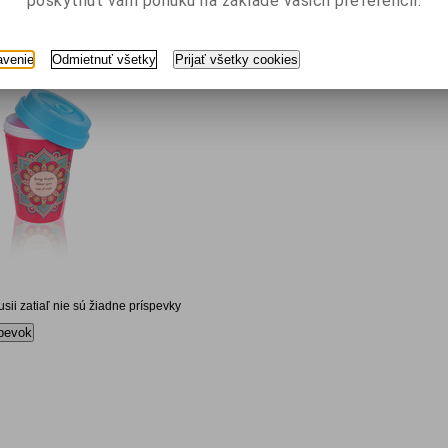
poskytnúť vám ponuku na základe vašich preferencií.
avenie
Odmietnuť všetky
Prijať všetky cookies
kusii zatiaľ nie sú žiadne príspevky
pevok