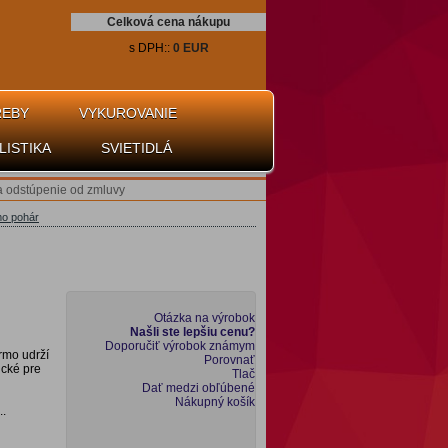
Celková cena nákupu
s DPH::
0 EUR
REBY
VYKUROVANIE
LISTIKA
SVIETIDLÁ
a odstúpenie od zmluvy
mo pohár
Otázka na výrobok
Našli ste lepšiu cenu?
Doporučiť výrobok známym
rmo udrží
Porovnať
ické pre
Tlač
Dať medzi obľúbené
Nákupný košík
..