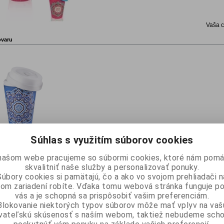
Vaša 
ovaru
Súhlas s využitím súborov cookies
našom webe pracujeme so súbormi cookies, ktoré nám pomá
skvalitniť naše služby a personalizovať ponuky.
Súbory cookies si pamätajú, čo a ako vo svojom prehliadači n
om zariadení robíte. Vďaka tomu webová stránka funguje p
vás a je schopná sa prispôsobiť vašim preferenciám.
Blokovanie niektorých typov súborov môže mať vplyv na vaš
ívateľskú skúsenosť s naším webom, taktiež nebudeme scho