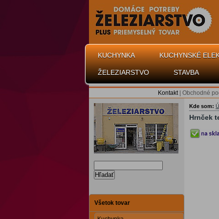
KUCHYNKA
KUCHYNSKÉ ELE
ŽELEZIARSTVO
STAVBA
Kontakt
|
Obchodné po
Kde som:
Ú
Hrnček t
Hľadať
Všetok tovar