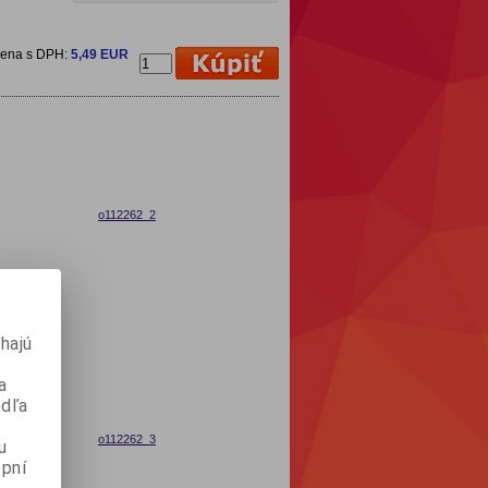
cena s DPH:
5,49 EUR
o112262_2
hajú
a
odľa
o112262_3
u
pní