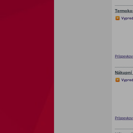
Termoko
Príspevkov 
Nákupní
Príspevkov 