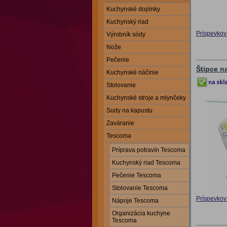
Kuchynské doplnky
Kuchynský riad
Príspevkov 
Výrobník sódy
Nože
Pečenie
Štipce n
Kuchynské náčinie
Stolovanie
Kuchynské stroje a mlynčeky
Sudy na kapustu
Zaváranie
Tescoma
Príprava potravín Tescoma
Kuchynský riad Tescoma
Pečenie Tescoma
Stolovanie Tescoma
Príspevkov 
Nápoje Tescoma
Organizácia kuchyne
Tescoma