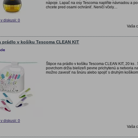
nápoje. Lapač na osy Tescoma naplňte návnadou a posta
chcete pred osami ochrániť. Neničí včely....
v diskusii: 0
Vaša 
a prádlo v košíku Tescoma CLEAN KIT
Štipce na prádlo v košíku Tescoma CLEAN KIT, 20 ks 
povrchom držia bielizeň pevne prichytenú a netvoria n
možno zavesiť na šnúru alebo spojiť s druhým košíkom
v diskusii: 0
Vaša 