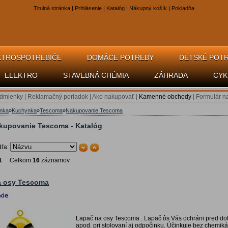
Titulná stránka
|
Prihlásenie
|
Katalóg
|
Nákupný košík
|
Pokladňa
KTROSPOTREBIČE
DOMÁCE POTREBY
DETSKÉ POT
ELEKTRO
STAVEBNÁ CHÉMIA
ZÁHRADA
CYK
dmienky
|
Reklamačný poriadok
|
Ako nakupovať
|
Kamenné obchody
|
Formulár n
ánka
»
Kuchynka
»
Tescoma
»
Nakupovanie Tescoma
kupovanie Tescoma - Katalóg
dľa:
1
Celkom
16
záznamov
a osy Tescoma
Lapač na osy Tescoma . Lapač ôs Vás ochráni pred do
apod. pri stolovaní aj odpočinku. Účinkuje bez chemiká