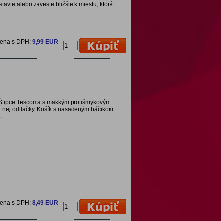
vte alebo zaveste bližšie k miestu, ktoré
cena s DPH:
9,99 EUR
. Štipce Tescoma s mäkkým protišmykovým
a nej odtlačky. Košík s nasadeným háčikom
.
cena s DPH:
8,49 EUR