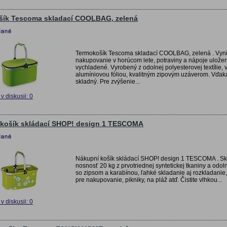
šík Tescoma skladací COOLBAG, zelená
Termokošík Tescoma skladací COOLBAG, zelená . Vynikaj
nakupovanie v horúcom lete, potraviny a nápoje ulože
vychladené. Vyrobený z odolnej polyesterovej textílie
alumíniovou fóliou, kvalitným zipovým uzáverom. Vďaka
skladný. Pre zvýšenie...
v diskusii: 0
 košík skládací SHOP! design 1 TESCOMA
Nákupní košík skládací SHOP! design 1 TESCOMA . Sk
nosnosť 20 kg z prvotriednej syntetickej tkaniny a odo
so zipsom a karabínou, ľahké skladanie aj rozkladanie, 
pre nakupovanie, pikniky, na pláž atď. Čistite vlhkou...
v diskusii: 0