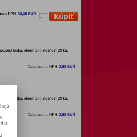
ena s DPH:
30,39 EUR
kupná taška, objem 17 l, nosnosť 20 kg,
Vaša cena s DPH:
3,99 EUR
kupná taška, objem 17 l, nosnosť 20 kg,
hajú
Vaša cena s DPH:
3,99 EUR
a
odľa
u