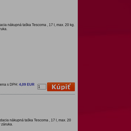
ia nákupná taška Tescoma , 17 l, max. 20 kg.
ruka.
cena s DPH:
4,09 EUR
cia nákupná taška Tescoma , 17 l, max. 20
 záruka.