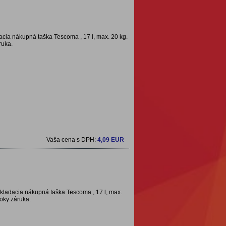
a nákupná taška Tescoma , 17 l, max. 20 kg.
ruka.
Vaša cena s DPH:
4,09 EUR
ladacia nákupná taška Tescoma , 17 l, max.
roky záruka.