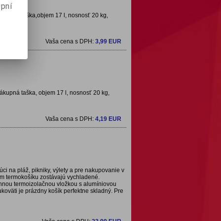
pní
kupná taška,objem 17 l, nosnosť 20 kg,
Vaša cena s DPH:
3,99 EUR
kupná taška, objem 17 l, nosnosť 20 kg,
Vaša cena s DPH:
4,19 EUR
i na pláž, pikniky, výlety a pre nakupovanie v
om termokošíku zostávajú vychladené.
činnou termoizolačnou vložkou s alumíniovou
koväti je prázdny košík perfektne skladný. Pre