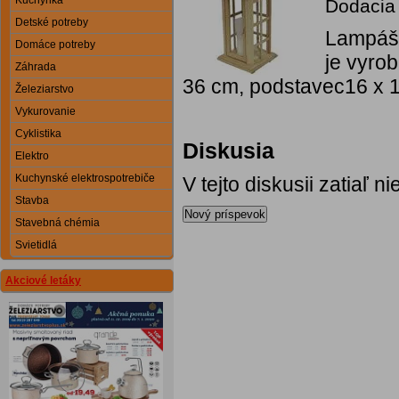
Kuchynka
Dodacia 
Detské potreby
Lampáš
Domáce potreby
je vyro
Záhrada
36 cm, podstavec16 x 1
Železiarstvo
Vykurovanie
Cyklistika
Diskusia
Elektro
Kuchynské elektrospotrebiče
V tejto diskusii zatiaľ 
Stavba
Nový príspevok
Stavebná chémia
Svietidlá
Akciové letáky