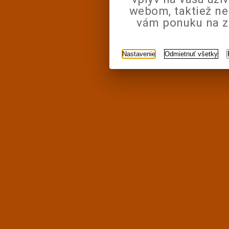
webom, taktiež n
vám ponuku na zá
Nastavenie
Odmietnuť všetky