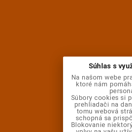
Súhlas s vyu
Na našom webe pra
ktoré nám pomáhaj
person
Súbory cookies si 
prehliadači na da
tomu webová strá
schopná sa prisp
Blokovanie niektor
vplyv na vašu uží