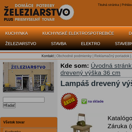
Titulná stránka
|
Prihlás
KUCHYNKA
KUCHYNSKÉ ELEKTROSPOTREBIČE
D
ŽELEZIARSTVO
STAVBA
ELEKTRO
STAVEB
Kontakt
|
Obchodné podmienky
|
Reklamačný poriadok
|
Kde som:
Úvodná strán
drevený výška 36 cm
Lampáš drevený vý
Hľadať
Katalógo
Všetok tovar
Záruka 