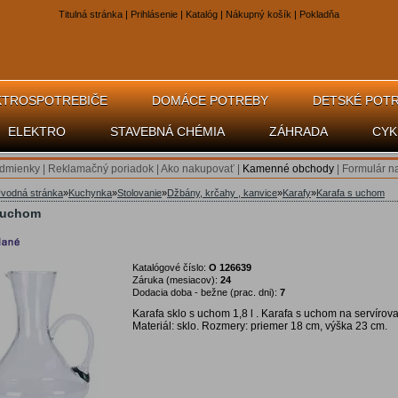
Titulná stránka
|
Prihlásenie
|
Katalóg
|
Nákupný košík
|
Pokladňa
KTROSPOTREBIČE
DOMÁCE POTREBY
DETSKÉ POT
ELEKTRO
STAVEBNÁ CHÉMIA
ZÁHRADA
CYK
dmienky
|
Reklamačný poriadok
|
Ako nakupovať
|
Kamenné obchody
|
Formulár n
vodná stránka
»
Kuchynka
»
Stolovanie
»
Džbány, krčahy , kanvice
»
Karafy
»
Karafa s uchom
s uchom
Katalógové číslo:
O 126639
Záruka (mesiacov):
24
Dodacia doba - bežne (prac. dni):
7
Karafa sklo s uchom 1,8 l . Karafa s uchom na servírova
Materiál: sklo. Rozmery: priemer 18 cm, výška 23 cm.