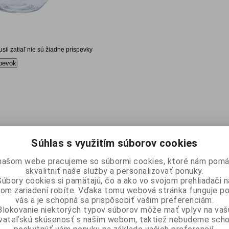
kusii zatiaľ nie sú žiadne príspevky
pevok
Súhlas s využitím súborov cookies
našom webe pracujeme so súbormi cookies, ktoré nám pomá
skvalitniť naše služby a personalizovať ponuky.
Súbory cookies si pamätajú, čo a ako vo svojom prehliadači n
om zariadení robíte. Vďaka tomu webová stránka funguje p
vás a je schopná sa prispôsobiť vašim preferenciám.
Blokovanie niektorých typov súborov môže mať vplyv na vaš
ívateľskú skúsenosť s naším webom, taktiež nebudeme scho