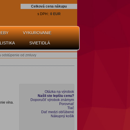
Celková cena nákupu
s DPH::
0 EUR
REBY
VYKUROVANIE
LISTIKA
SVIETIDLÁ
a odstúpenie od zmluvy
Otázka na výrobok
Našli ste lepšiu cenu?
Doporučiť výrobok známym
nie vína.
Porovnať
Tlač
Dať medzi obľúbené
Nákupný košík