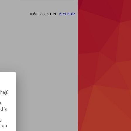
Vaša cena s DPH:
6,79 EUR
hajú
a
odľa
u
pní