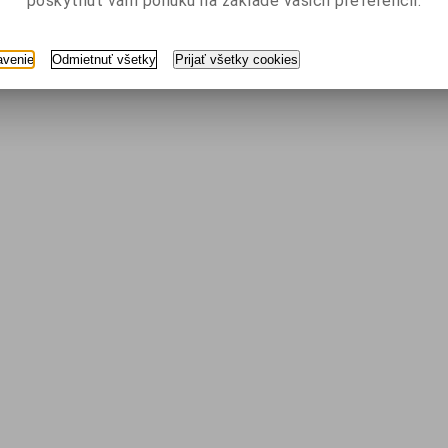
poskytnúť vám ponuku na základe vašich preferencií.
avenie
Odmietnuť všetky
Prijať všetky cookies