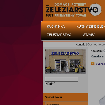
KUCHYNKA
KUCHYNSKÉ ELE
ŽELEZIARSTVO
STAVBA
Kontakt
|
Obchodné po
Kde som:
Ú
Karafa 
Hľadať
Všetok tovar