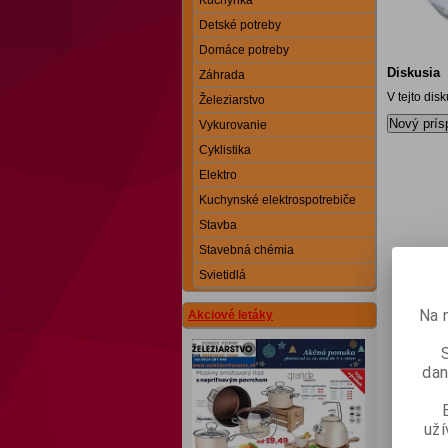
Kuchynka
Detské potreby
Domáce potreby
Diskusia
Záhrada
V tejto dis
Železiarstvo
Nový prís
Vykurovanie
Cyklistika
Elektro
Kuchynské elektrospotrebiče
Stavba
Stavebná chémia
Svietidlá
Na 
Akciové letáky
dan
už