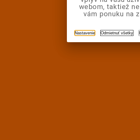
webom, taktiež n
vám ponuku na zá
Nastavenie
Odmietnuť všetky