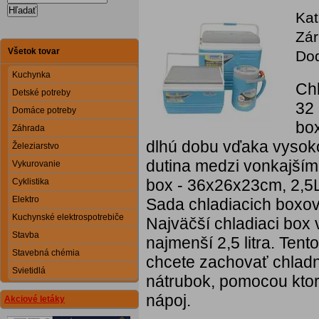
Hľadať
Kat
Zár
Všetok tovar
Dod
Kuchynka
Chl
Detské potreby
32 
Domáce potreby
box
Záhrada
dlhú dobu vďaka vysoko
Železiarstvo
dutina medzi vonkajší
Vykurovanie
box - 36x26x23cm, 2,5
Cyklistika
Elektro
Sada chladiacich boxo
Kuchynské elektrospotrebiče
Najväčší chladiaci box v
Stavba
najmenší 2,5 litra. Ten
Stavebná chémia
chcete zachovať chladn
Svietidlá
nátrubok, pomocou kto
nápoj.
Akciové letáky