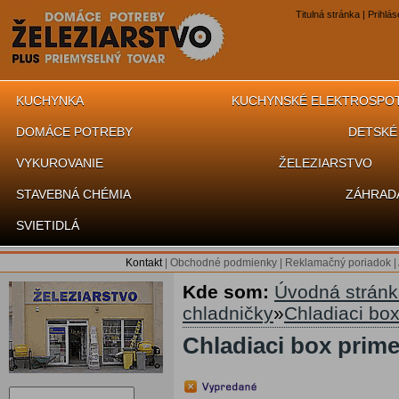
Titulná stránka
|
Prihlás
KUCHYNKA
KUCHYNSKÉ ELEKTROSPO
DOMÁCE POTREBY
DETSKÉ
VYKUROVANIE
ŽELEZIARSTVO
STAVEBNÁ CHÉMIA
ZÁHRAD
SVIETIDLÁ
Kontakt
|
Obchodné podmienky
|
Reklamačný poriadok
|
Kde som:
Úvodná strán
chladničky
»
Chladiaci box
Chladiaci box primer