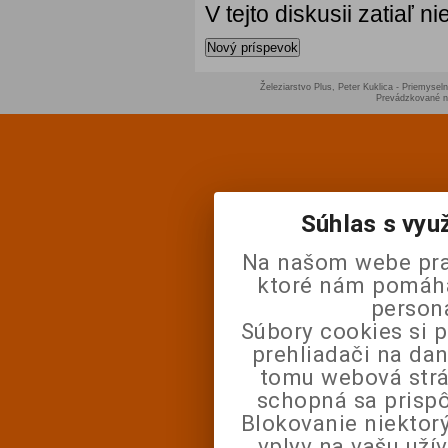
V tejto diskusii zatiaľ 
Nový príspevok
Železiarstvo Plus, Peter Kuklica - Priemyseln
Prevádzkované 
Súhlas s vyu
Na našom webe pra
ktoré nám pomáhaj
person
Súbory cookies si 
prehliadači na da
tomu webová strá
schopná sa prisp
Blokovanie niektor
vplyv na vašu uží