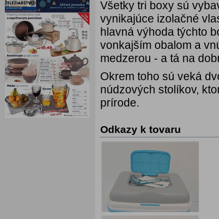
Všetky tri boxy sú vyba
vynikajúce izolačné vla
hlavná výhoda týchto bo
vonkajším obalom a vn
medzerou - a tá na dobr
Okrem toho sú veká dv
núdzových stolíkov, ktor
prírode.
Odkazy k tovaru