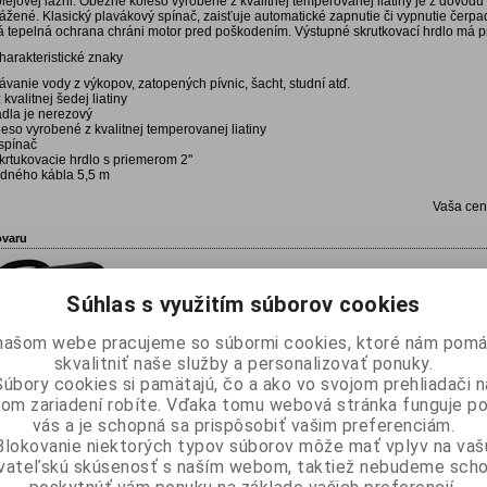
lejovej lázni. Oběžné koleso vyrobené z kvalitnej temperovanej liatiny je z dôvodu
vážené. Klasický plavákový spínač, zaisťuje automatické zapnutie či vypnutie čerpad
á tepelná ochrana chráni motor pred poškodením. Výstupné skrutkovací hrdlo má pr
harakteristické znaky
vanie vody z výkopov, zatopených pívnic, šacht, studní atď.
kvalitnej šedej liatiny
adla je nerezový
eso vyrobené z kvalitnej temperovanej liatiny
spínač
krtukovacie hrdlo s priemerom 2"
odného kábla 5,5 m
Vaša ce
ovaru
Súhlas s využitím súborov cookies
va
našom webe pracujeme so súbormi cookies, ktoré nám pomá
skvalitniť naše služby a personalizovať ponuky.
Súbory cookies si pamätajú, čo a ako vo svojom prehliadači n
om zariadení robíte. Vďaka tomu webová stránka funguje p
vás a je schopná sa prispôsobiť vašim preferenciám.
Blokovanie niektorých typov súborov môže mať vplyv na vaš
ívateľskú skúsenosť s naším webom, taktiež nebudeme scho