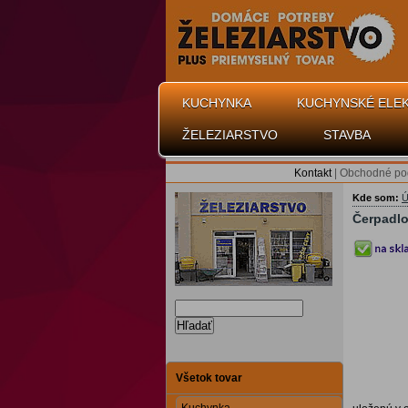
KUCHYNKA
KUCHYNSKÉ ELE
ŽELEZIARSTVO
STAVBA
Kontakt
|
Obchodné po
Kde som:
Ú
Čerpadlo
Hľadať
Všetok tovar