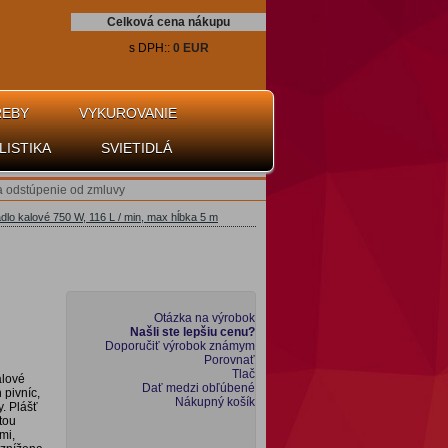
Celková cena nákupu
s DPH::
0 EUR
REBY
VYKUROVANIE
LISTIKA
SVIETIDLÁ
a odstúpenie od zmluvy
dlo kalové 750 W, 116 L / min, max hĺbka 5 m
Otázka na výrobok
Našli ste lepšiu cenu?
Doporučiť výrobok známym
Porovnať
Tlač
alové
Dať medzi obľúbené
 pivníc,
Nákupný košík
y. Plášť
tou
mi,