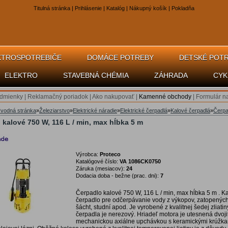
Titulná stránka
|
Prihlásenie
|
Katalóg
|
Nákupný košík
|
Pokladňa
KTROSPOTREBIČE
DOMÁCE POTREBY
DETSKÉ POT
ELEKTRO
STAVEBNÁ CHÉMIA
ZÁHRADA
CYK
dmienky
|
Reklamačný poriadok
|
Ako nakupovať
|
Kamenné obchody
|
Formulár n
vodná stránka
»
Železiarstvo
»
Elektrické náradie
»
Elektrické čerpadlá
»
Kalové čerpadlá
»
Čerpa
 kalové 750 W, 116 L / min, max hĺbka 5 m
Výrobca:
Proteco
Katalógové číslo:
VA 1086CK0750
Záruka (mesiacov):
24
Dodacia doba - bežne (prac. dni):
7
Čerpadlo kalové 750 W, 116 L / min, max hĺbka 5 m . K
čerpadlo pre odčerpávanie vody z výkopov, zatopených
šácht, studní apod. Je vyrobené z kvalitnej šedej zliatin
čerpadla je nerezový. Hriadeľ motora je utesnená dvoji
mechanickou axiálne upchávkou s keramickými krúžka