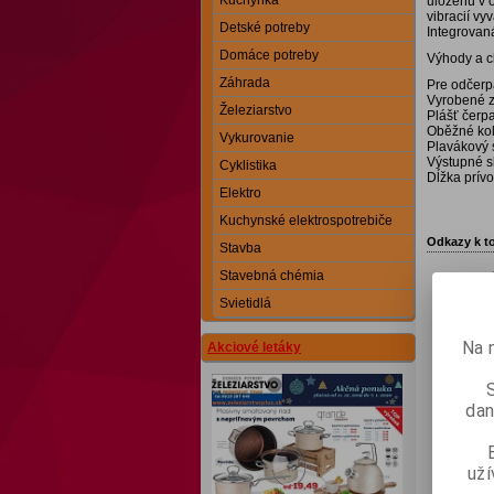
Kuchynka
uloženú v o
vibracií vy
Detské potreby
Integrovan
Domáce potreby
Výhody a c
Záhrada
Pre odčerpá
Vyrobené z 
Železiarstvo
Plášť čerp
Oběžné kol
Vykurovanie
Plavákový 
Výstupné s
Cyklistika
Dĺžka prív
Elektro
Kuchynské elektrospotrebiče
Odkazy k t
Stavba
Stavebná chémia
Svietidlá
Na 
Akciové letáky
dan
už