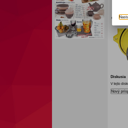
Nast
Diskusia
V tejto dis
Nový prís