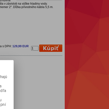
 znížena
la v závisloti na výške hladiny vody.
iemer 2". Dĺžka prívodného kábla 5,5 m.
na s DPH:
129,99 EUR
hajú
a
odľa
u
pní