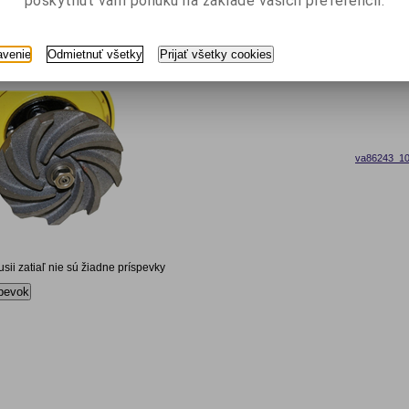
poskytnúť vám ponuku na základe vašich preferencií.
va86243_10
avenie
Odmietnuť všetky
Prijať všetky cookies
va86243_10
kusii zatiaľ nie sú žiadne príspevky
pevok