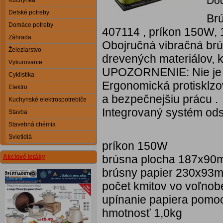
Dod
Kuchynka
Detské potreby
Brú
Domáce potreby
407114 , príkon 150W, 
Záhrada
Obojručná vibračná brú
Železiarstvo
drevených materiálov, k
Vykurovanie
UPOZORNENIE: Nie je u
Cyklistika
Ergonomická protisklz
Elektro
a bezpečnejšiu prácu .
Kuchynské elektrospotrebiče
Integrovaný systém odsá
Stavba
Stavebná chémia
Svietidlá
príkon 150W
brúsna plocha 187x9
Akciové letáky
brúsny papier 230x93
počet kmitov vo voľnob
upínanie papiera pomo
hmotnosť 1,0kg