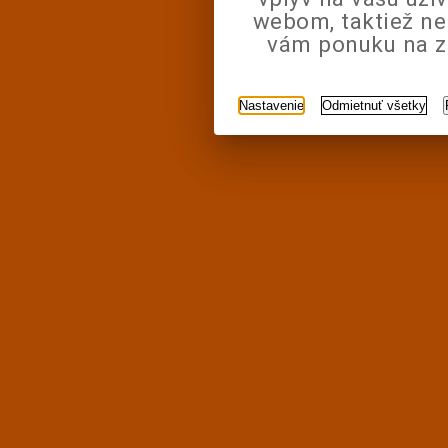
webom, taktiež n
vám ponuku na zá
Nastavenie
Odmietnuť všetky