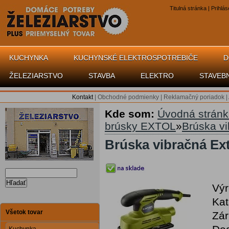
Titulná stránka
|
Prihlás
KUCHYNKA
KUCHYNSKÉ ELEKTROSPOTREBIČE
D
ŽELEZIARSTVO
STAVBA
ELEKTRO
STAVEB
Kontakt
|
Obchodné podmienky
|
Reklamačný poriadok
|
Kde som:
Úvodná strán
brúsky EXTOL
»
Brúska vi
Brúska vibračná Ext
Hľadať
Vý
Kat
Všetok tovar
Zár