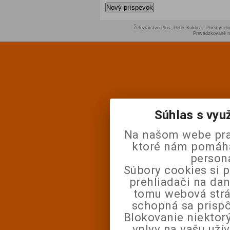
Nový príspevok
Železiarstvo Plus, Peter Kuklica - Priemyseln
Prevádzkované 
Súhlas s vyu
Na našom webe pra
ktoré nám pomáhaj
person
Súbory cookies si 
prehliadači na da
tomu webová strá
schopná sa prisp
Blokovanie niektor
vplyv na vašu uží