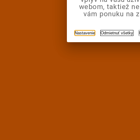
webom, taktiež n
vám ponuku na zá
Nastavenie
Odmietnuť všetky