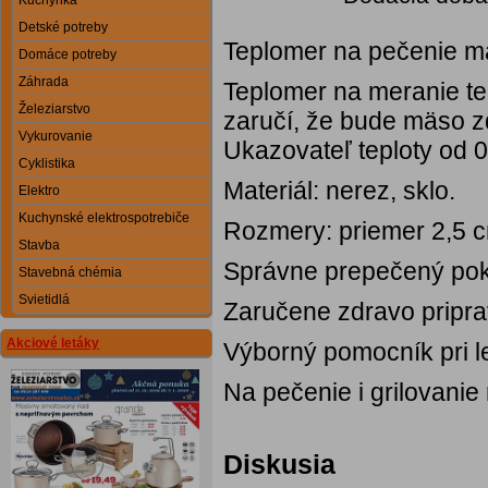
Kuchynka
Detské potreby
Teplomer na pečenie m
Domáce potreby
Záhrada
Teplomer na meranie tep
Železiarstvo
zaručí, že bude mäso zd
Vykurovanie
Ukazovateľ teploty od 0
Cyklistika
Materiál: nerez, sklo.
Elektro
Kuchynské elektrospotrebiče
Rozmery: priemer 2,5 c
Stavba
Správne prepečený po
Stavebná chémia
Svietidlá
Zaručene zdravo pripr
Akciové letáky
Výborný pomocník pri le
Na pečenie i grilovanie
Diskusia