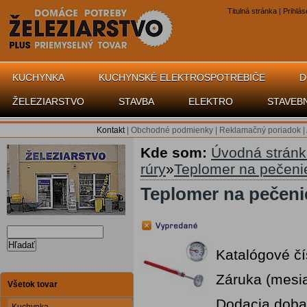
Titulná stránka
|
Prihlás
KUCHYNKA
KUCHYNSKÉ ELEKTROSPOTREBIČE
D
ŽELEZIARSTVO
STAVBA
ELEKTRO
STAVEB
Kontakt
|
Obchodné podmienky
|
Reklamačný poriadok
|
Kde som:
Úvodná strán
rúry
»
Teplomer na pečen
Teplomer na pečen
Hľadať
Katalógové čí
Záruka (mesi
Všetok tovar
Dodacia doba 