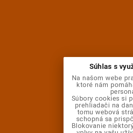
Súhlas s vyu
Na našom webe pra
ktoré nám pomáhaj
person
Súbory cookies si 
prehliadači na da
tomu webová strá
schopná sa prisp
Blokovanie niektor
vplyv na vašu uží