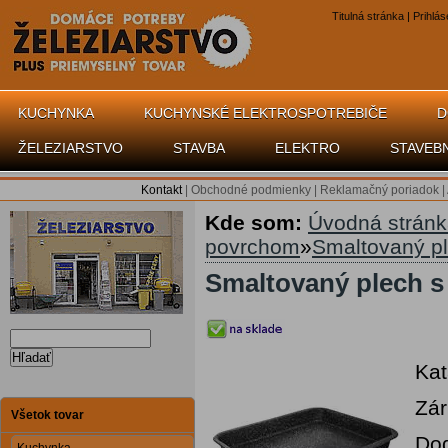
Titulná stránka
|
Prihlás
KUCHYNKA
KUCHYNSKÉ ELEKTROSPOTREBIČE
D
ŽELEZIARSTVO
STAVBA
ELEKTRO
STAVEB
Kontakt
|
Obchodné podmienky
|
Reklamačný poriadok
|
Kde som:
Úvodná strán
povrchom
»
Smaltovaný p
Smaltovaný plech 
Hľadať
Kat
Zár
Všetok tovar
Dod