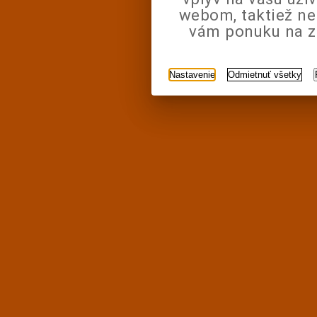
webom, taktiež n
vám ponuku na zá
Nastavenie
Odmietnuť všetky