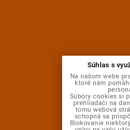
Súhlas s vyu
Na našom webe pra
ktoré nám pomáhaj
person
Súbory cookies si 
prehliadači na da
tomu webová strá
schopná sa prisp
Blokovanie niektor
vplyv na vašu uží