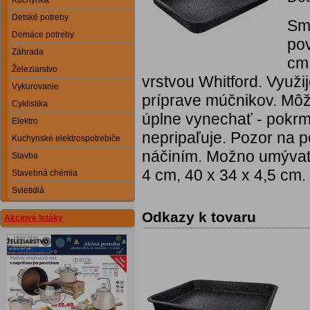
Kuchynka
Detské potreby
Sm
Domáce potreby
po
Záhrada
cm 
Železiarstvo
vrstvou Whitford. Využi
Vykurovanie
príprave múčnikov. Môž
Cyklistika
úplne vynechať - pokrm 
Elektro
nepripaľuje. Pozor na 
Kuchynské elektrospotrebiče
náčiním. Možno umývať
Stavba
4 cm, 40 x 34 x 4,5 cm.
Stavebná chémia
Svietidlá
Odkazy k tovaru
Akciové letáky