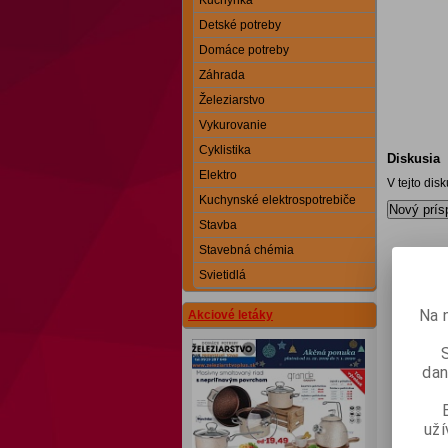
Kuchynka
Detské potreby
Domáce potreby
Záhrada
Železiarstvo
Vykurovanie
Cyklistika
Diskusia
Elektro
V tejto dis
Kuchynské elektrospotrebiče
Nový prís
Stavba
Stavebná chémia
Svietidlá
Na 
Akciové letáky
dan
už