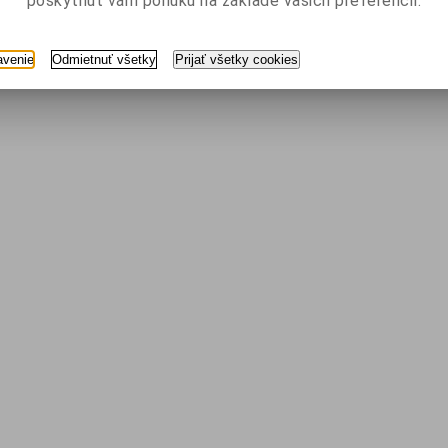
poskytnúť vám ponuku na základe vašich preferencií.
avenie
Odmietnuť všetky
Prijať všetky cookies