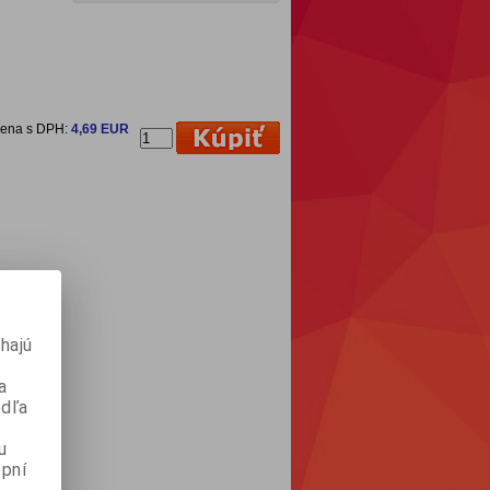
cena s DPH:
4,69 EUR
hajú
a
odľa
u
pní