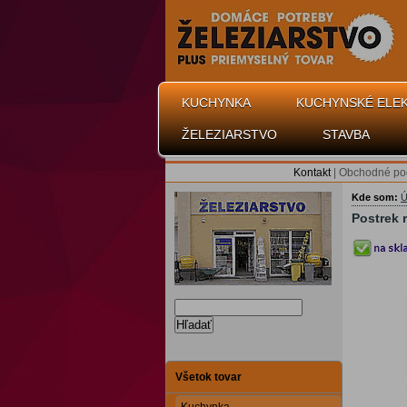
KUCHYNKA
KUCHYNSKÉ ELE
ŽELEZIARSTVO
STAVBA
Kontakt
|
Obchodné po
Kde som:
Ú
Postrek 
Hľadať
Všetok tovar