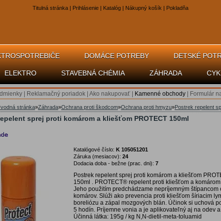
Titulná stránka
|
Prihlásenie
|
Katalóg
|
Nákupný košík
|
Pokladňa
KTROSPOTREBIČE
DOMÁCE POTREBY
DETSKÉ POT
ELEKTRO
STAVEBNÁ CHÉMIA
ZÁHRADA
CYK
dmienky
|
Reklamačný poriadok
|
Ako nakupovať
|
Kamenné obchody
|
Formulár n
vodná stránka
»
Záhrada
»
Ochrana proti škodcom
»
Ochrana proti hmyzu
»
Postrek repelent 
repelent sprej proti komárom a kliešťom PROTECT 150ml
Katalógové číslo:
K 105051201
Záruka (mesiacov):
24
Dodacia doba - bežne (prac. dni):
7
Postrek repelent sprej proti komárom a kliešťom PRO
150ml . PROTECT® repelent proti kliešťom a komárom -
Jeho použitím predchádzame nepríjemným štípancom 
komárov. Slúži ako prevencia proti kliešťom šíriacim l
boreliózu a zápal mozgových blán. Účinok si uchová p
5 hodín. Príjemne vonia a je aplikovateľný aj na odev 
Účinná látka: 195g / kg N,N-dietil-meta-toluamid