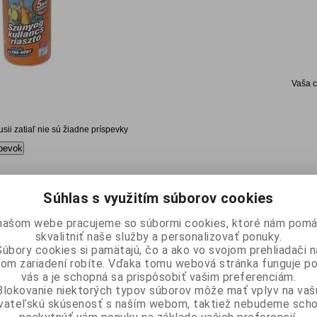
Vaša 
kusii zatiaľ nie sú žiadne príspevky
pevok
Súhlas s využitím súborov cookies
našom webe pracujeme so súbormi cookies, ktoré nám pomá
skvalitniť naše služby a personalizovať ponuky.
Súbory cookies si pamätajú, čo a ako vo svojom prehliadači n
om zariadení robíte. Vďaka tomu webová stránka funguje p
vás a je schopná sa prispôsobiť vašim preferenciám.
Blokovanie niektorých typov súborov môže mať vplyv na vaš
ívateľskú skúsenosť s naším webom, taktiež nebudeme scho