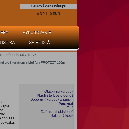
Celková cena nákupu
s DPH::
0 EUR
REBY
VYKUROVANIE
LISTIKA
SVIETIDLÁ
a odstúpenie od zmluvy
sprej proti komárom a kliešťom PROTECT 150ml
Otázka na výrobok
Našli ste lepšiu cenu?
Doporučiť výrobok známym
TECT
Porovnať
 sprej.
Tlač
od
Dať medzi obľúbené
ymskú
Nákupný košík
o dobu az
a pokozku.