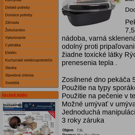
Kuchynka
Detské potreby
Dod
Domáce potreby
Pe
Záhrada
7,5
Železiarstvo
nádoba, varná sklenená
Vykurovanie
odolný proti pripaľova
Cyklistika
Elektro
žiadne toxické látky R
Kuchynské elektrospotrebiče
prenesenia tepla .
Stavba
Stavebná chémia
Zosilnené dno pekáča 
Svietidlá
Použitie na typy sporák
Použitie na pečenie v t
Akciové letáky
Možné umývať v umýva
Jednoduchá manipulácia
3 roky záruka
Objem
7,5L