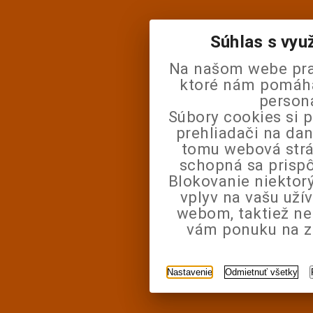
Súhlas s vyu
Na našom webe pra
ktoré nám pomáhaj
person
Súbory cookies si 
prehliadači na da
tomu webová strá
schopná sa prisp
Blokovanie niektor
vplyv na vašu uží
webom, taktiež n
vám ponuku na zá
Nastavenie
Odmietnuť všetky