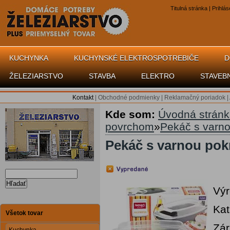
Titulná stránka
|
Prihlás
KUCHYNKA
KUCHYNSKÉ ELEKTROSPOTREBIČE
D
ŽELEZIARSTVO
STAVBA
ELEKTRO
STAVEB
Kontakt
|
Obchodné podmienky
|
Reklamačný poriadok
|
Kde som:
Úvodná strán
povrchom
»
Pekáč s varno
Pekáč s varnou pokr
Hľadať
Vý
Kat
Všetok tovar
Zár