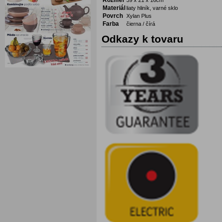
Rozmer
39 x 21 x 16cm
Materiál
liaty hliník, varné sklo
Povrch
Xylan Plus
Farba
čierna / čírá
Odkazy k tovaru