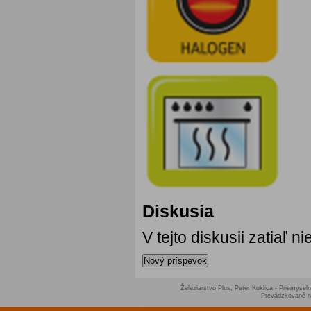
Diskusia
V tejto diskusii zatiaľ 
Nový príspevok
Železiarstvo Plus, Peter Kuklica - Priemyseln
Prevádzkované 