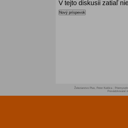
V tejto diskusii zatiaľ 
Nový príspevok
Železiarstvo Plus, Peter Kuklica - Priemyseln
Prevádzkované 