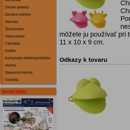
Kuchynka
Ch
Detské potreby
Chň
Domáce potreby
Po
Záhrada
nes
Železiarstvo
môžete ju používať pri 
Vykurovanie
11 x 10 x 9 cm.
Cyklistika
Elektro
Kuchynské elektrospotrebiče
Odkazy k tovaru
Stavba
Stavebná chémia
Svietidlá
Akciové letáky