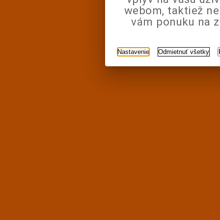
webom, taktiež n
vám ponuku na zá
Nastavenie
Odmietnuť všetky