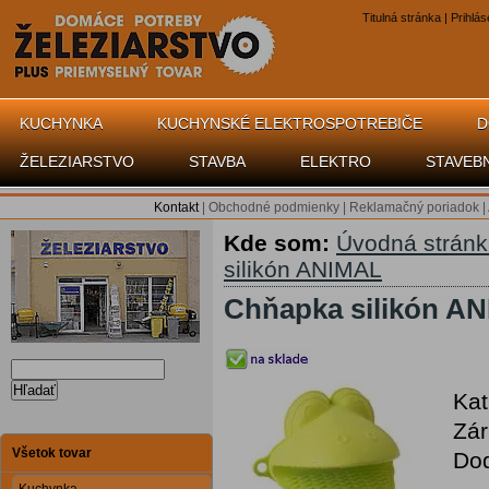
Titulná stránka
|
Prihlás
KUCHYNKA
KUCHYNSKÉ ELEKTROSPOTREBIČE
D
ŽELEZIARSTVO
STAVBA
ELEKTRO
STAVEB
Kontakt
|
Obchodné podmienky
|
Reklamačný poriadok
|
Kde som:
Úvodná strán
silikón ANIMAL
Chňapka silikón A
Hľadať
Kat
Zár
Všetok tovar
Dod