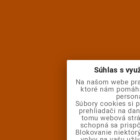
Súhlas s vyu
Na našom webe pra
ktoré nám pomáhaj
person
Súbory cookies si 
prehliadači na da
tomu webová strá
schopná sa prisp
Blokovanie niektor
vplyv na vašu uží