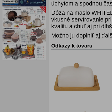
úchytom a spodnou ča
Dóza na maslo WHITELIN
vkusné servírovanie pr
kvalitu a chuť aj pri dl
Možno ju doplniť aj ďa
Odkazy k tovaru