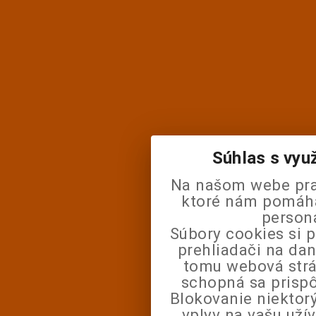
Súhlas s vyu
Na našom webe pra
ktoré nám pomáhaj
person
Súbory cookies si 
prehliadači na da
tomu webová strá
schopná sa prisp
Blokovanie niektor
vplyv na vašu uží