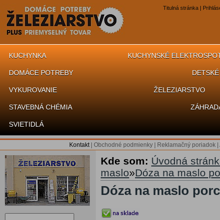
Titulná stránka
|
Prihlás
KUCHYNKA
KUCHYNSKÉ ELEKTROSPO
DOMÁCE POTREBY
DETSKÉ
VYKUROVANIE
ŽELEZIARSTVO
STAVEBNÁ CHÉMIA
ZÁHRAD
SVIETIDLÁ
Kontakt
|
Obchodné podmienky
|
Reklamačný poriadok
|
Kde som:
Úvodná strán
maslo
»
Dóza na maslo po
Dóza na maslo por