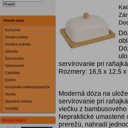
Hľadať
Kat
Zár
Všetok tovar
Dod
Kuchynka
Dó
Detské potreby
obl
Domáce potreby
Dóz
Záhrada
ulo
Železiarstvo
servírovanie pri raňajk
Vykurovanie
Rozmery: 16,5 x 12,5 x
Cyklistika
Elektro
Kuchynské elektrospotrebiče
Moderná dóza na uložen
Stavba
servírovanie pri raňaj
Stavebná chémia
viečku z bambusového 
Svietidlá
Nepraktické umastené o
Akciové letáky
prerežú, nahradí jedno