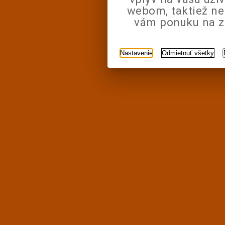
webom, taktiež n
vám ponuku na zá
Nastavenie
Odmietnuť všetky