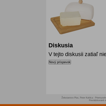
Diskusia
V tejto diskusii zatiaľ 
Nový príspevok
Železiarstvo Plus, Peter Kuklica - Priemyseln
Prevádzkované 